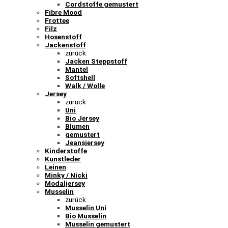
Cordstoffe gemustert
Fibre Mood
Frottee
Filz
Hosenstoff
Jackenstoff
zurück
Jacken Steppstoff
Mantel
Softshell
Walk / Wolle
Jersey
zurück
Uni
Bio Jersey
Blumen
gemustert
Jeansjersey
Kinderstoffe
Kunstleder
Leinen
Minky / Nicki
Modaljersey
Musselin
zurück
Musselin Uni
Bio Musselin
Musselin gemustert