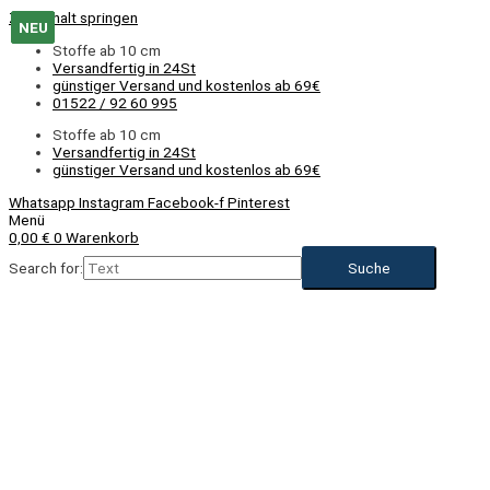
Zum Inhalt springen
NEU
NEU
Stoffe ab 10 cm
Versandfertig in 24St
günstiger Versand und kostenlos ab 69€
01522 / 92 60 995
Stoffe ab 10 cm
Versandfertig in 24St
günstiger Versand und kostenlos ab 69€
Whatsapp
Instagram
Facebook-f
Pinterest
Menü
0,00
€
0
Warenkorb
Search for: