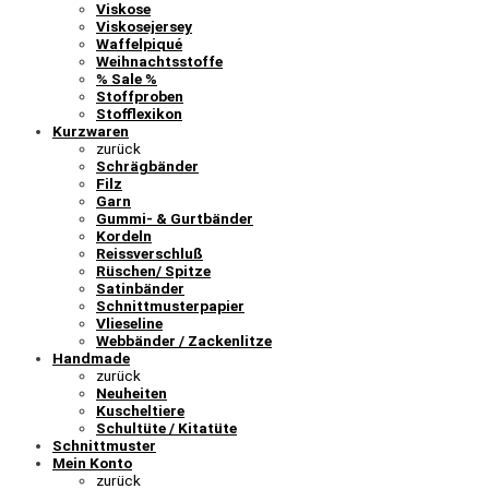
Viskose
Viskosejersey
Waffelpiqué
Weihnachtsstoffe
% Sale %
Stoffproben
Stofflexikon
Kurzwaren
zurück
Schrägbänder
Filz
Garn
Gummi- & Gurtbänder
Kordeln
Reissverschluß
Rüschen/ Spitze
Satinbänder
Schnittmusterpapier
Vlieseline
Webbänder / Zackenlitze
Handmade
zurück
Neuheiten
Kuscheltiere
Schultüte / Kitatüte
Schnittmuster
Mein Konto
zurück