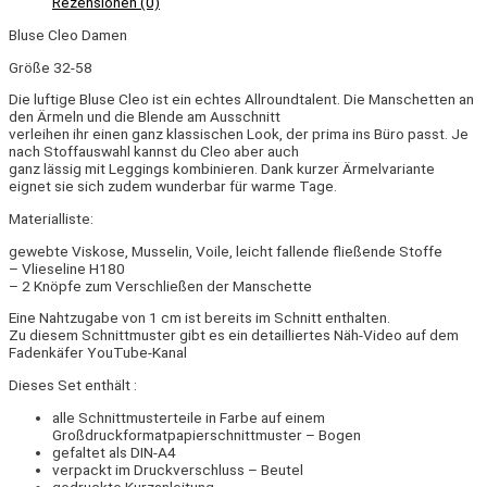
Rezensionen (0)
Bluse Cleo Damen
Größe 32-58
Die luftige Bluse Cleo ist ein echtes Allroundtalent. Die Manschetten an
den Ärmeln und die Blende am Ausschnitt
verleihen ihr einen ganz klassischen Look, der prima ins Büro passt. Je
nach Stoffauswahl kannst du Cleo aber auch
ganz lässig mit Leggings kombinieren. Dank kurzer Ärmelvariante
eignet sie sich zudem wunderbar für warme Tage.
Materialliste:
gewebte Viskose, Musselin, Voile, leicht fallende fließende Stoffe
– Vlieseline H180
– 2 Knöpfe zum Verschließen der Manschette
Eine Nahtzugabe von 1 cm ist bereits im Schnitt enthalten.
Zu diesem Schnittmuster gibt es ein detailliertes Näh-Video auf dem
Fadenkäfer YouTube-Kanal
Dieses Set enthält :
alle Schnittmusterteile in Farbe auf einem
Großdruckformatpapierschnittmuster – Bogen
gefaltet als DIN-A4
verpackt im Druckverschluss – Beutel
gedruckte Kurzanleitung