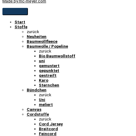
Made by mc-meyer.com
Start
Stoffe
zurück
Neuheiten
Baumwollfleece
Baumwolle / Popeline
zurück
Bio Baumwollstoff
uni
gemustert
gepunktet
gestreift
Karo
Sternchen
Bündchen
zurück
Uni
meliert
Canvas
Cordstoffe
zurück
Cord Jersey
Breitcord
Feincord