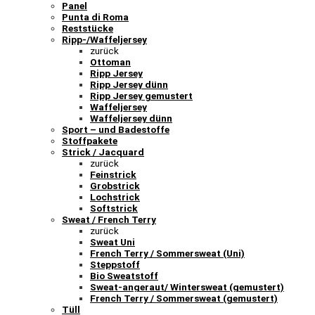
Panel
Punta di Roma
Reststücke
Ripp-/Waffeljersey
zurück
Ottoman
Ripp Jersey
Ripp Jersey dünn
Ripp Jersey gemustert
Waffeljersey
Waffeljersey dünn
Sport – und Badestoffe
Stoffpakete
Strick / Jacquard
zurück
Feinstrick
Grobstrick
Lochstrick
Softstrick
Sweat / French Terry
zurück
Sweat Uni
French Terry / Sommersweat (Uni)
Steppstoff
Bio Sweatstoff
Sweat-angeraut/ Wintersweat (gemustert)
French Terry / Sommersweat (gemustert)
Tüll