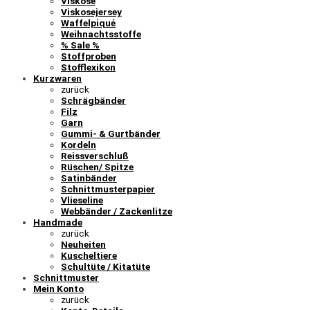
Viskose
Viskosejersey
Waffelpiqué
Weihnachtsstoffe
% Sale %
Stoffproben
Stofflexikon
Kurzwaren
zurück
Schrägbänder
Filz
Garn
Gummi- & Gurtbänder
Kordeln
Reissverschluß
Rüschen/ Spitze
Satinbänder
Schnittmusterpapier
Vlieseline
Webbänder / Zackenlitze
Handmade
zurück
Neuheiten
Kuscheltiere
Schultüte / Kitatüte
Schnittmuster
Mein Konto
zurück