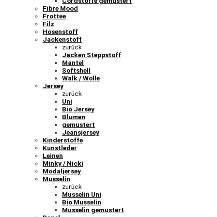
Cordstoffe gemustert
Fibre Mood
Frottee
Filz
Hosenstoff
Jackenstoff
zurück
Jacken Steppstoff
Mantel
Softshell
Walk / Wolle
Jersey
zurück
Uni
Bio Jersey
Blumen
gemustert
Jeansjersey
Kinderstoffe
Kunstleder
Leinen
Minky / Nicki
Modaljersey
Musselin
zurück
Musselin Uni
Bio Musselin
Musselin gemustert