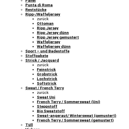
Panel
Punta di Roma
Reststücke
Ripp-/Waffeljersey
zurück
Ottoman
Ripp Jersey
Ripp Jersey dünn
Ripp Jersey gemustert
Waffeljersey
Waffeljersey dünn
Sport – und Badestoffe
Stoffpakete
Strick / Jacquard
zurück
Feinstrick
Grobstrick
Lochstrick
Softstrick
Sweat / French Terry
zurück
Sweat Uni
French Terry / Sommersweat (Uni)
Steppstoff
Bio Sweatstoff
Sweat-angeraut/ Wintersweat (gemustert)
French Terry / Sommersweat (gemustert)
Tüll