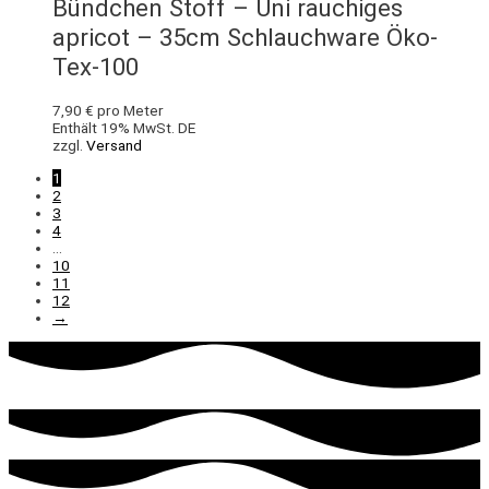
Bündchen Stoff – Uni rauchiges
apricot – 35cm Schlauchware Öko-
Tex-100
7,90
€
pro Meter
Enthält 19% MwSt. DE
zzgl.
Versand
1
2
3
4
…
10
11
12
→