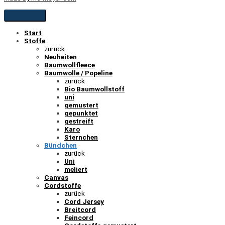
Start
Stoffe
zurück
Neuheiten
Baumwollfleece
Baumwolle / Popeline
zurück
Bio Baumwollstoff
uni
gemustert
gepunktet
gestreift
Karo
Sternchen
Bündchen
zurück
Uni
meliert
Canvas
Cordstoffe
zurück
Cord Jersey
Breitcord
Feincord