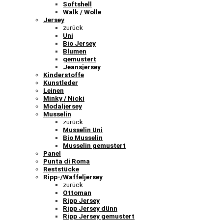
Softshell
Walk / Wolle
Jersey
zurück
Uni
Bio Jersey
Blumen
gemustert
Jeansjersey
Kinderstoffe
Kunstleder
Leinen
Minky / Nicki
Modaljersey
Musselin
zurück
Musselin Uni
Bio Musselin
Musselin gemustert
Panel
Punta di Roma
Reststücke
Ripp-/Waffeljersey
zurück
Ottoman
Ripp Jersey
Ripp Jersey dünn
Ripp Jersey gemustert