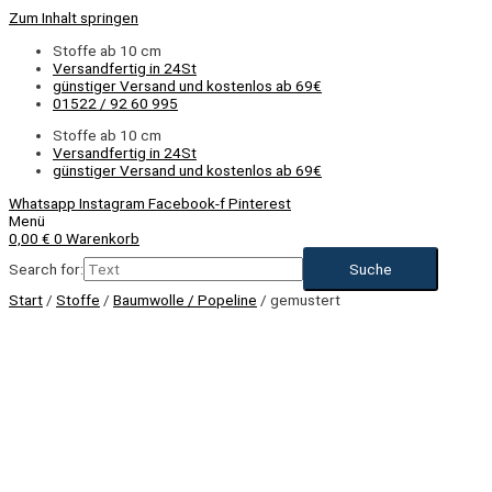
Zum Inhalt springen
Stoffe ab 10 cm
Versandfertig in 24St
günstiger Versand und kostenlos ab 69€
01522 / 92 60 995
Stoffe ab 10 cm
Versandfertig in 24St
günstiger Versand und kostenlos ab 69€
Whatsapp
Instagram
Facebook-f
Pinterest
Menü
0,00
€
0
Warenkorb
Search for:
Start
/
Stoffe
/
Baumwolle / Popeline
/ gemustert