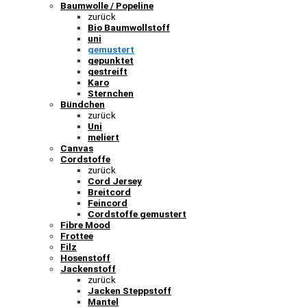
Baumwolle / Popeline
zurück
Bio Baumwollstoff
uni
gemustert
gepunktet
gestreift
Karo
Sternchen
Bündchen
zurück
Uni
meliert
Canvas
Cordstoffe
zurück
Cord Jersey
Breitcord
Feincord
Cordstoffe gemustert
Fibre Mood
Frottee
Filz
Hosenstoff
Jackenstoff
zurück
Jacken Steppstoff
Mantel