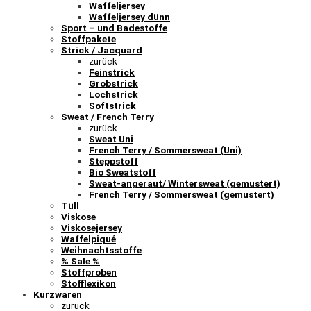
Waffeljersey
Waffeljersey dünn
Sport – und Badestoffe
Stoffpakete
Strick / Jacquard
zurück
Feinstrick
Grobstrick
Lochstrick
Softstrick
Sweat / French Terry
zurück
Sweat Uni
French Terry / Sommersweat (Uni)
Steppstoff
Bio Sweatstoff
Sweat-angeraut/ Wintersweat (gemustert)
French Terry / Sommersweat (gemustert)
Tüll
Viskose
Viskosejersey
Waffelpiqué
Weihnachtsstoffe
% Sale %
Stoffproben
Stofflexikon
Kurzwaren
zurück