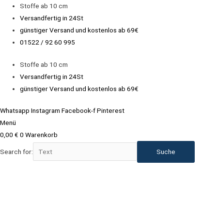
Zum
Stoffe ab 10 cm
Inhalt
Versandfertig in 24St
springen
günstiger Versand und kostenlos ab 69€
01522 / 92 60 995
Stoffe ab 10 cm
Versandfertig in 24St
günstiger Versand und kostenlos ab 69€
Whatsapp
Instagram
Facebook-f
Pinterest
Menü
0,00
€
0
Warenkorb
Search for:
Baumwolle
Popeline
NEU
Leoprint,
Animalprint
in