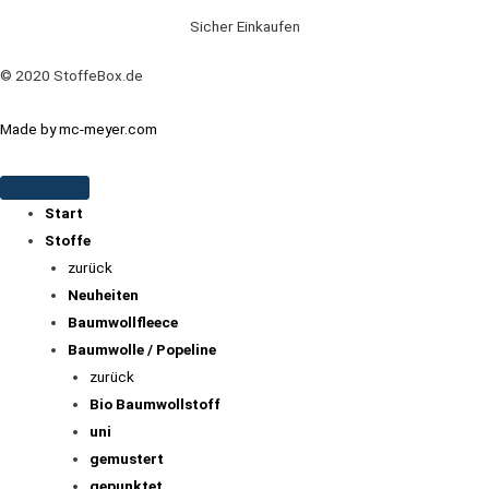
Sicher Einkaufen
© 2020 StoffeBox.de
Made by mc-meyer.com
Start
Stoffe
zurück
Neuheiten
Baumwollfleece
Baumwolle / Popeline
zurück
Bio Baumwollstoff
uni
gemustert
gepunktet