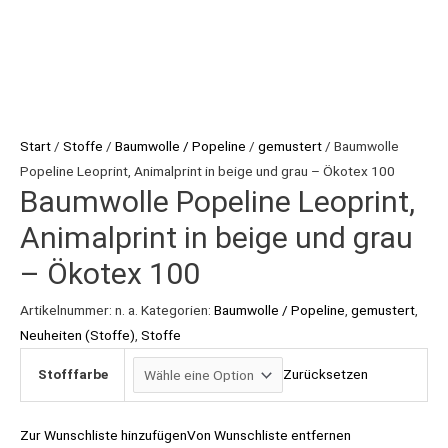
beige
und
grau
–
Ökotex
Start
/
Stoffe
/
Baumwolle / Popeline
/
gemustert
/ Baumwolle
100
Popeline Leoprint, Animalprint in beige und grau – Ökotex 100
Menge
Baumwolle Popeline Leoprint,
Animalprint in beige und grau
– Ökotex 100
Artikelnummer:
n. a.
Kategorien:
Baumwolle / Popeline
,
gemustert
,
Neuheiten (Stoffe)
,
Stoffe
Stofffarbe
Zurücksetzen
Zur Wunschliste hinzufügen
Von Wunschliste entfernen