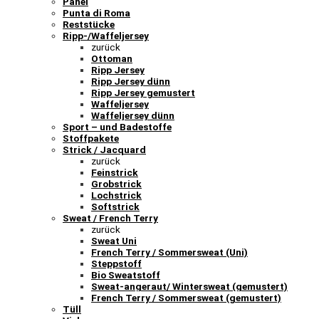
Panel
Punta di Roma
Reststücke
Ripp-/Waffeljersey
zurück
Ottoman
Ripp Jersey
Ripp Jersey dünn
Ripp Jersey gemustert
Waffeljersey
Waffeljersey dünn
Sport – und Badestoffe
Stoffpakete
Strick / Jacquard
zurück
Feinstrick
Grobstrick
Lochstrick
Softstrick
Sweat / French Terry
zurück
Sweat Uni
French Terry / Sommersweat (Uni)
Steppstoff
Bio Sweatstoff
Sweat-angeraut/ Wintersweat (gemustert)
French Terry / Sommersweat (gemustert)
Tüll