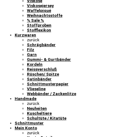
Viskose
Viskosejersey
Waffelpiqué
Weihnachtsstoffe
% Sale %
Stoffproben
Stofflexikon
Kurzwaren
zurück
Schrägbänder
Filz
Garn
Gummi- & Gurtbänder
Kordeln
Reissverschluß
Rüschen/ Spitze
Satinbänder
Schnittmusterpapier
Vlieseline
Webbänder / Zackenlitze
Handmade
zurück
Neuheiten
Kuscheltiere
Schultüte / Kitatüte
Schnittmuster
Mein Konto
zurück