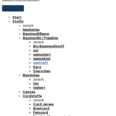
Start
Stoffe
zurück
Neuheiten
Baumwollfleece
Baumwolle / Popeline
zurück
Bio Baumwollstoff
uni
gemustert
gepunktet
gestreift
Karo
Sternchen
Bündchen
zurück
Uni
meliert
Canvas
Cordstoffe
zurück
Cord Jersey
Breitcord
Feincord