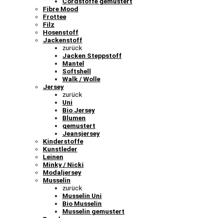
Cordstoffe gemustert
Fibre Mood
Frottee
Filz
Hosenstoff
Jackenstoff
zurück
Jacken Steppstoff
Mantel
Softshell
Walk / Wolle
Jersey
zurück
Uni
Bio Jersey
Blumen
gemustert
Jeansjersey
Kinderstoffe
Kunstleder
Leinen
Minky / Nicki
Modaljersey
Musselin
zurück
Musselin Uni
Bio Musselin
Musselin gemustert