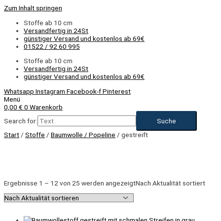
Zum Inhalt springen
Stoffe ab 10 cm
Versandfertig in 24St
günstiger Versand und kostenlos ab 69€
01522 / 92 60 995
Stoffe ab 10 cm
Versandfertig in 24St
günstiger Versand und kostenlos ab 69€
Whatsapp
Instagram
Facebook-f
Pinterest
Menü
0,00
€
0
Warenkorb
Search for:
Start
/
Stoffe
/
Baumwolle / Popeline
/ gestreift
Ergebnisse 1 – 12 von 25 werden angezeigt
Nach Aktualität sortiert