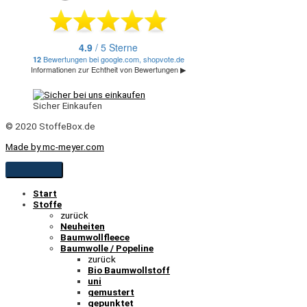
Sicher Einkaufen
© 2020 StoffeBox.de
Made by mc-meyer.com
Start
Stoffe
zurück
Neuheiten
Baumwollfleece
Baumwolle / Popeline
zurück
Bio Baumwollstoff
uni
gemustert
gepunktet