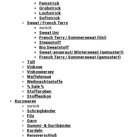
Feinstrick
Grobstrick
Lochstrick
Softstrick
Sweat / French Terry
zurück
Sweat Uni
French Terry / Sommersweat (Uni)
Steppstoff
Bio Sweatstoff
Sweat-angeraut/ Wintersweat (gemustert)
French Terry / Sommersweat (gemustert)
Tüll
Viskose
Viskosejersey
Waffelpiqué
Weihnachtsstoffe
% Sale %
Stoffproben
Stofflexikon
Kurzwaren
zurück
Schrägbänder
Filz
Garn
Gummi- & Gurtbänder
Kordeln
Reissverschluß