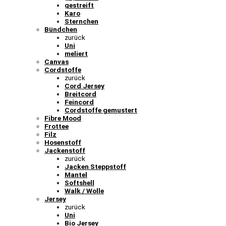
gestreift
Karo
Sternchen
Bündchen
zurück
Uni
meliert
Canvas
Cordstoffe
zurück
Cord Jersey
Breitcord
Feincord
Cordstoffe gemustert
Fibre Mood
Frottee
Filz
Hosenstoff
Jackenstoff
zurück
Jacken Steppstoff
Mantel
Softshell
Walk / Wolle
Jersey
zurück
Uni
Bio Jersey