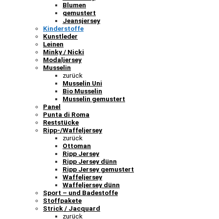
Blumen
gemustert
Jeansjersey
Kinderstoffe
Kunstleder
Leinen
Minky / Nicki
Modaljersey
Musselin
zurück
Musselin Uni
Bio Musselin
Musselin gemustert
Panel
Punta di Roma
Reststücke
Ripp-/Waffeljersey
zurück
Ottoman
Ripp Jersey
Ripp Jersey dünn
Ripp Jersey gemustert
Waffeljersey
Waffeljersey dünn
Sport – und Badestoffe
Stoffpakete
Strick / Jacquard
zurück