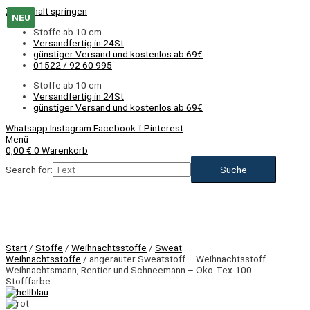
Zum Inhalt springen
NEU
NEU
NEU
NEU
NEU
NEU
NEU
NEU
NEU
NEU
Stoffe ab 10 cm
Versandfertig in 24St
günstiger Versand und kostenlos ab 69€
01522 / 92 60 995
Stoffe ab 10 cm
Versandfertig in 24St
günstiger Versand und kostenlos ab 69€
Whatsapp
Instagram
Facebook-f
Pinterest
Menü
0,00
€
0
Warenkorb
Search for:
NEU
Start
/
Stoffe
/
Weihnachtsstoffe
/
Sweat
Weihnachtsstoffe
/ angerauter Sweatstoff – Weihnachtsstoff
Weihnachtsmann, Rentier und Schneemann – Öko-Tex-100
Stofffarbe