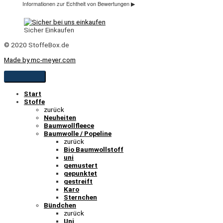
Sicher Einkaufen
© 2020 StoffeBox.de
Made by mc-meyer.com
Start
Stoffe
zurück
Neuheiten
Baumwollfleece
Baumwolle / Popeline
zurück
Bio Baumwollstoff
uni
gemustert
gepunktet
gestreift
Karo
Sternchen
Bündchen
zurück
Uni