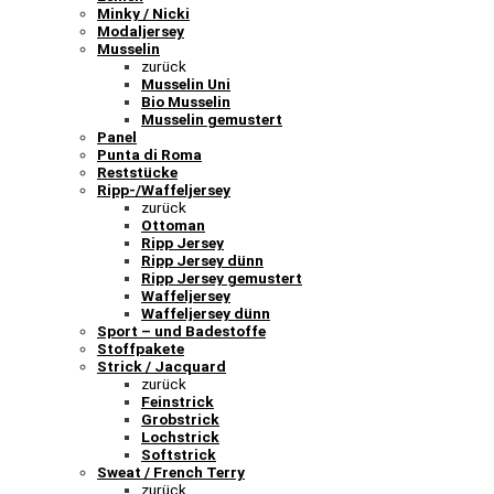
Minky / Nicki
Modaljersey
Musselin
zurück
Musselin Uni
Bio Musselin
Musselin gemustert
Panel
Punta di Roma
Reststücke
Ripp-/Waffeljersey
zurück
Ottoman
Ripp Jersey
Ripp Jersey dünn
Ripp Jersey gemustert
Waffeljersey
Waffeljersey dünn
Sport – und Badestoffe
Stoffpakete
Strick / Jacquard
zurück
Feinstrick
Grobstrick
Lochstrick
Softstrick
Sweat / French Terry
zurück