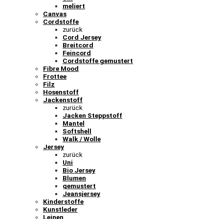
meliert
Canvas
Cordstoffe
zurück
Cord Jersey
Breitcord
Feincord
Cordstoffe gemustert
Fibre Mood
Frottee
Filz
Hosenstoff
Jackenstoff
zurück
Jacken Steppstoff
Mantel
Softshell
Walk / Wolle
Jersey
zurück
Uni
Bio Jersey
Blumen
gemustert
Jeansjersey
Kinderstoffe
Kunstleder
Leinen