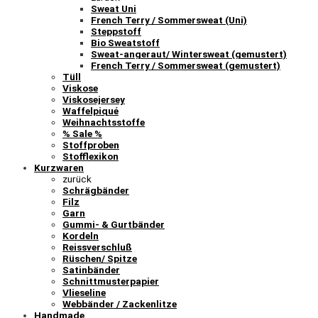
Sweat Uni
French Terry / Sommersweat (Uni)
Steppstoff
Bio Sweatstoff
Sweat-angeraut/ Wintersweat (gemustert)
French Terry / Sommersweat (gemustert)
Tüll
Viskose
Viskosejersey
Waffelpiqué
Weihnachtsstoffe
% Sale %
Stoffproben
Stofflexikon
Kurzwaren
zurück
Schrägbänder
Filz
Garn
Gummi- & Gurtbänder
Kordeln
Reissverschluß
Rüschen/ Spitze
Satinbänder
Schnittmusterpapier
Vlieseline
Webbänder / Zackenlitze
Handmade