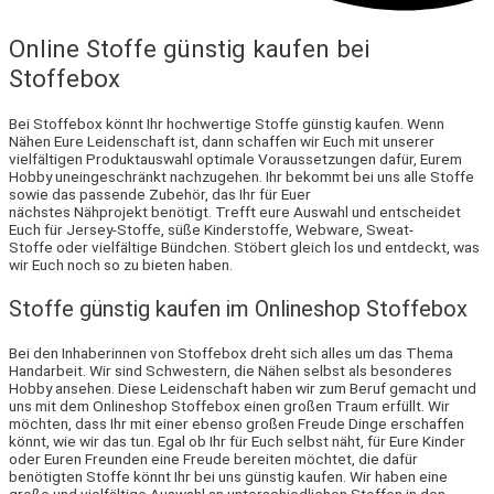
Online Stoffe günstig kaufen bei
Stoffebox
Bei Stoffebox könnt Ihr hochwertige Stoffe günstig kaufen. Wenn
Nähen Eure Leidenschaft ist, dann schaffen wir Euch mit unserer
vielfältigen Produktauswahl optimale Voraussetzungen dafür, Eurem
Hobby uneingeschränkt nachzugehen. Ihr bekommt bei uns alle Stoffe
sowie das passende Zubehör, das Ihr für Euer
nächstes Nähprojekt benötigt. Trefft eure Auswahl und entscheidet
Euch für Jersey-Stoffe, süße Kinderstoffe, Webware, Sweat-
Stoffe oder vielfältige Bündchen. Stöbert gleich los und entdeckt, was
wir Euch noch so zu bieten haben.
Stoffe günstig kaufen im Onlineshop Stoffebox
Bei den Inhaberinnen von Stoffebox dreht sich alles um das Thema
Handarbeit. Wir sind Schwestern, die Nähen selbst als besonderes
Hobby ansehen. Diese Leidenschaft haben wir zum Beruf gemacht und
uns mit dem Onlineshop Stoffebox einen großen Traum erfüllt. Wir
möchten, dass Ihr mit einer ebenso großen Freude Dinge erschaffen
könnt, wie wir das tun. Egal ob Ihr für Euch selbst näht, für Eure Kinder
oder Euren Freunden eine Freude bereiten möchtet, die dafür
benötigten Stoffe könnt Ihr bei uns günstig kaufen. Wir haben eine
große und vielfältige Auswahl an unterschiedlichen Stoffen in den