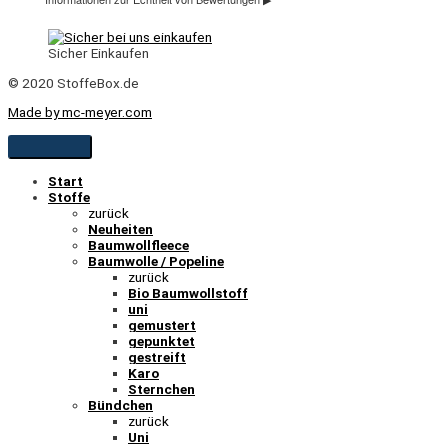
Sicher Einkaufen
© 2020 StoffeBox.de
Made by mc-meyer.com
Start
Stoffe
zurück
Neuheiten
Baumwollfleece
Baumwolle / Popeline
zurück
Bio Baumwollstoff
uni
gemustert
gepunktet
gestreift
Karo
Sternchen
Bündchen
zurück
Uni