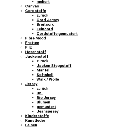
meliert
Canvas
Cordstoffe
zurück
Cord Jersey
Breitcord
Feincord
Cordstoffe gemustert
Fibre Mood
Frottee
Filz
Hosenstoff
Jackenstoff
zurück
Jacken Steppstoff
Mantel
Softshell
Walk / Wolle
Jersey
zurück
Uni
Bio Jersey
Blumen
gemustert
Jeansjersey
Kinderstoffe
Kunstleder
Leinen