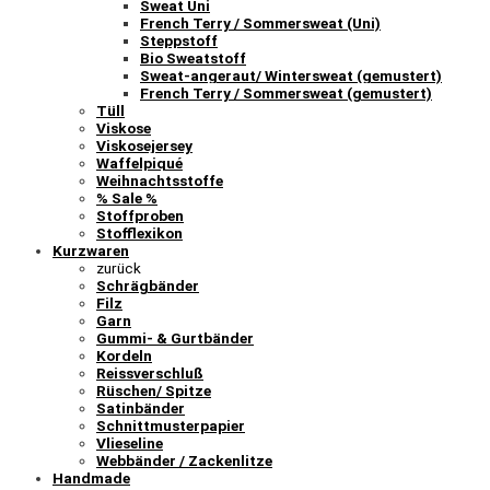
Sweat Uni
French Terry / Sommersweat (Uni)
Steppstoff
Bio Sweatstoff
Sweat-angeraut/ Wintersweat (gemustert)
French Terry / Sommersweat (gemustert)
Tüll
Viskose
Viskosejersey
Waffelpiqué
Weihnachtsstoffe
% Sale %
Stoffproben
Stofflexikon
Kurzwaren
zurück
Schrägbänder
Filz
Garn
Gummi- & Gurtbänder
Kordeln
Reissverschluß
Rüschen/ Spitze
Satinbänder
Schnittmusterpapier
Vlieseline
Webbänder / Zackenlitze
Handmade