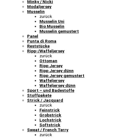
Minky / Nicki
Modaljersey
Musselin
zurück
Musselin Uni
Bio Musselin
Musselin gemustert
Panel
Punta di Roma
Reststücke
Ripp-/Waffeljersey
zurück
Ottoman
Ripp Jersey
Ripp Jersey dünn
Ripp Jersey gemustert
Waffeljersey
Waffeljersey dünn
Sport – und Badestoffe
Stoffpakete
Strick / Jacquard
zurück
Feinstrick
Grobstrick
Lochstrick
Softstrick
Sweat / French Terry
zurück