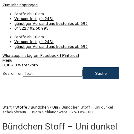
Zum Inhalt springen
Stoffe ab 10 cm
Versandfertig in 24St
günstiger Versand und kostenlos ab 69€
01522 / 92 60 995
Stoffe ab 10 cm
Versandfertig in 24St
günstiger Versand und kostenlos ab 69€
Whatsapp
Instagram
Facebook-f
Pinterest
Menü
0,00
€
0
Warenkorb
Search for:
NEU
Start
/
Stoffe
/
Bündchen
/
Uni
/ Bündchen Stoff – Uni dunkel
schokobraun – 35cm Schlauchware Öko-Tex-100
Bündchen Stoff – Uni dunkel