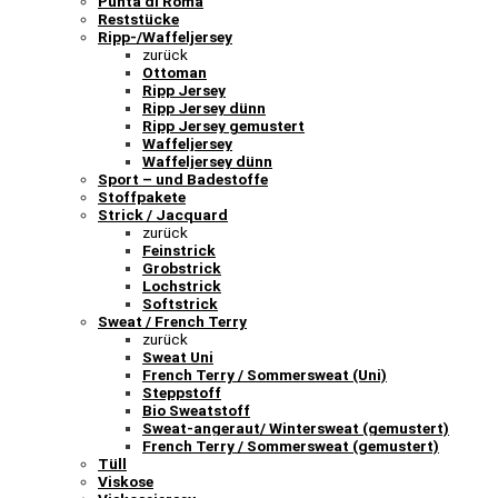
Punta di Roma
Reststücke
Ripp-/Waffeljersey
zurück
Ottoman
Ripp Jersey
Ripp Jersey dünn
Ripp Jersey gemustert
Waffeljersey
Waffeljersey dünn
Sport – und Badestoffe
Stoffpakete
Strick / Jacquard
zurück
Feinstrick
Grobstrick
Lochstrick
Softstrick
Sweat / French Terry
zurück
Sweat Uni
French Terry / Sommersweat (Uni)
Steppstoff
Bio Sweatstoff
Sweat-angeraut/ Wintersweat (gemustert)
French Terry / Sommersweat (gemustert)
Tüll
Viskose