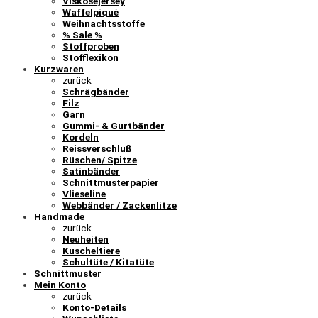
Viskosejersey
Waffelpiqué
Weihnachtsstoffe
% Sale %
Stoffproben
Stofflexikon
Kurzwaren
zurück
Schrägbänder
Filz
Garn
Gummi- & Gurtbänder
Kordeln
Reissverschluß
Rüschen/ Spitze
Satinbänder
Schnittmusterpapier
Vlieseline
Webbänder / Zackenlitze
Handmade
zurück
Neuheiten
Kuscheltiere
Schultüte / Kitatüte
Schnittmuster
Mein Konto
zurück
Konto-Details