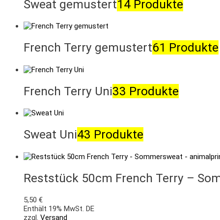
Sweat gemustert
14 Produkte
French Terry gemustert
61 Produkte
French Terry Uni
33 Produkte
Sweat Uni
43 Produkte
Reststück 50cm French Terry – Som
5,50
€
Enthält 19% MwSt. DE
zzgl.
Versand