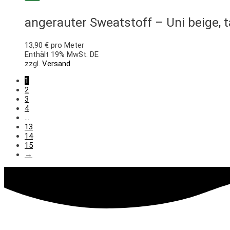
angerauter Sweatstoff – Uni beige,
13,90
€
pro Meter
Enthält 19% MwSt. DE
zzgl.
Versand
1
2
3
4
…
13
14
15
→