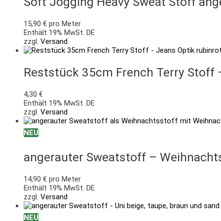
Soft Jogging Heavy Sweat Stoff ang
15,90
€
pro Meter
Enthält 19% MwSt. DE
zzgl.
Versand
Reststück 35cm French Terry Stoff 
4,30
€
Enthält 19% MwSt. DE
zzgl.
Versand
NEU
angerauter Sweatstoff – Weihnach
14,90
€
pro Meter
Enthält 19% MwSt. DE
zzgl.
Versand
NEU