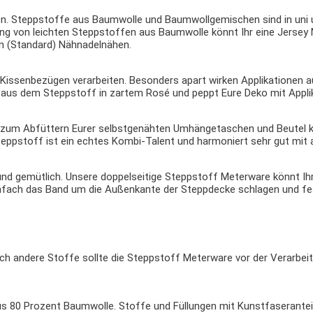
n. Steppstoffe aus Baumwolle und Baumwollgemischen sind in uni un
tung von leichten Steppstoffen aus Baumwolle könnt Ihr eine Jersey
len (Standard) Nähnadelnähen.
n Kissenbezügen verarbeiten. Besonders apart wirken Applikationen 
r aus dem Steppstoff in zartem Rosé und peppt Eure Deko mit Applik
h zum Abfüttern Eurer selbstgenähten Umhängetaschen und Beutel k
teppstoff ist ein echtes Kombi-Talent und harmoniert sehr gut mit a
nd gemütlich. Unsere doppelseitige Steppstoff Meterware könnt Ih
infach das Band um die Außenkante der Steppdecke schlagen und fe
ch andere Stoffe sollte die Steppstoff Meterware vor der Verarbei
s 80 Prozent Baumwolle. Stoffe und Füllungen mit Kunstfaseranteil