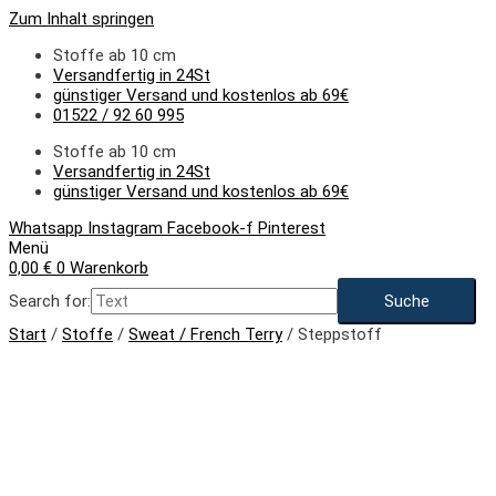
Zum Inhalt springen
Stoffe ab 10 cm
Versandfertig in 24St
günstiger Versand und kostenlos ab 69€
01522 / 92 60 995
Stoffe ab 10 cm
Versandfertig in 24St
günstiger Versand und kostenlos ab 69€
Whatsapp
Instagram
Facebook-f
Pinterest
Menü
0,00
€
0
Warenkorb
Search for:
Start
/
Stoffe
/
Sweat / French Terry
/ Steppstoff