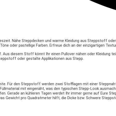
eszeit. Nähe Steppdecken und warme Kleidung aus Steppstoff oder g
e Töne oder pastellige Farben. Erfreue dich an der einzigartigen Text
 Aus diesem Stoff könnt Ihr einen Pullover nähen oder Kleidung teil
teppstoff oder gestalte Applikationen aus Stepp.
eite. Für den Steppstoff werden zwei Stofflagen mit einer Steppna
 Füllmaterial mit eingenäht, was den typischen Stepp-Look ausmacht
ffen. Gerade an kühleren Tagen werdet Ihr immer gerne auf Eure St
. Das Gewicht pro Quadratmeter hilft, die Dicke bzw. Schwere Stepp