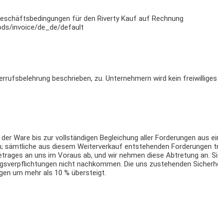
eschäftsbedingungen für den Riverty Kauf auf Rechnung
ds/invoice/de_de/default
errufsbelehrung beschrieben, zu. Unternehmern wird kein freiwillige
der Ware bis zur vollständigen Begleichung aller Forderungen aus e
n; sämtliche aus diesem Weiterverkauf entstehenden Forderungen tr
rages an uns im Voraus ab, und wir nehmen diese Abtretung an. Sie 
ngsverpflichtungen nicht nachkommen. Die uns zustehenden Sicherhei
ngen um mehr als 10 % übersteigt.