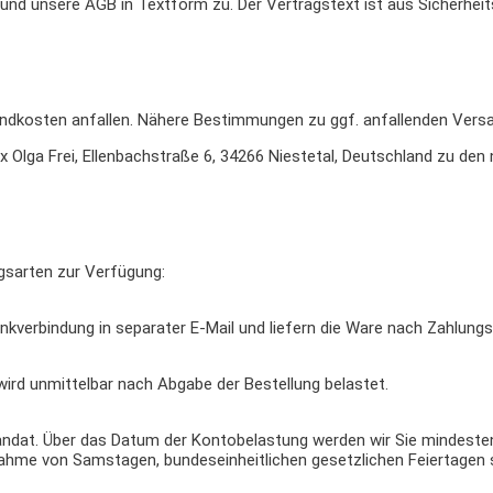
und unsere AGB in Textform zu. Der Vertragstext ist aus Sicherheit
dkosten anfallen. Nähere Bestimmungen zu ggf. anfallenden Versa
ox Olga Frei, Ellenbachstraße 6, 34266 Niestetal, Deutschland zu d
gsarten zur Verfügung:
kverbindung in separater E-Mail und liefern die Ware nach Zahlungs
wird unmittelbar nach Abgabe der Bestellung belastet.
mandat. Über das Datum der Kontobelastung werden wir Sie mindest
nahme von Samstagen, bundeseinheitlichen gesetzlichen Feiertagen s