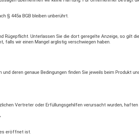
ussagen übernehmen wir keine Haftung. Für Unternehmer beträgt die
ach § 445a BGB bleiben unberührt.
d Rügepflicht. Unterlassen Sie die dort geregelte Anzeige, so gilt d
ht, falls wir einen Mangel arglistig verschwiegen haben.
n und deren genaue Bedingungen finden Sie jeweils beim Produkt un
lichen Vertreter oder Erfüllungsgehilfen verursacht wurden, haften
,
 eröffnet ist.