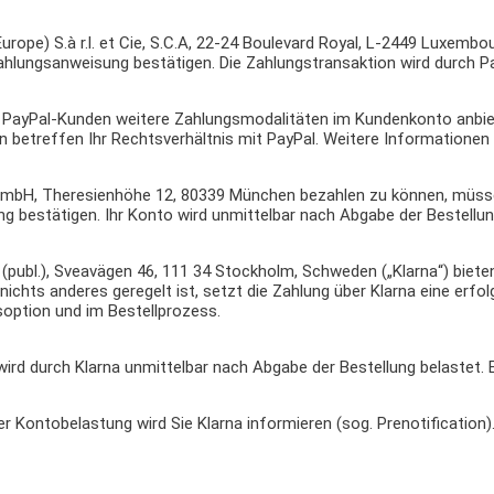
ope) S.à r.l. et Cie, S.C.A, 22-24 Boulevard Royal, L-2449 Luxembo
e Zahlungsanweisung bestätigen. Die Zahlungstransaktion wird durch 
n PayPal-Kunden weitere Zahlungsmodalitäten im Kundenkonto anbiet
n betreffen Ihr Rechtsverhältnis mit PayPal. Weitere Informationen 
mbH, Theresienhöhe 12, 80339 München bezahlen zu können, müssen
g bestätigen. Ihr Konto wird unmittelbar nach Abgabe der Bestellung
publ.), Sveavägen 46, 111 34 Stockholm, Schweden („Klarna“) biete
nichts anderes geregelt ist, setzt die Zahlung über Klarna eine erfo
gsoption und im Bestellprozess.
wird durch Klarna unmittelbar nach Abgabe der Bestellung belastet. 
r Kontobelastung wird Sie Klarna informieren (sog. Prenotification