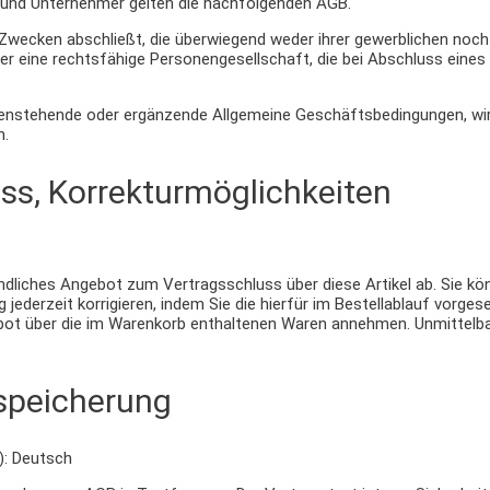
r und Unternehmer gelten die nachfolgenden AGB.
 Zwecken abschließt, die überwiegend weder ihrer gewerblichen noch
oder eine rechtsfähige Personengesellschaft, die bei Abschluss eine
nstehende oder ergänzende Allgemeine Geschäftsbedingungen, wird
n.
uss, Korrekturmöglichkeiten
bindliches Angebot zum Vertragsschluss über diese Artikel ab. Sie 
g jederzeit korrigieren, indem Sie die hierfür im Bestellablauf vorg
bot über die im Warenkorb enthaltenen Waren annehmen. Unmittelba
tspeicherung
): Deutsch