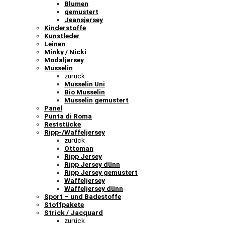
Blumen
gemustert
Jeansjersey
Kinderstoffe
Kunstleder
Leinen
Minky / Nicki
Modaljersey
Musselin
zurück
Musselin Uni
Bio Musselin
Musselin gemustert
Panel
Punta di Roma
Reststücke
Ripp-/Waffeljersey
zurück
Ottoman
Ripp Jersey
Ripp Jersey dünn
Ripp Jersey gemustert
Waffeljersey
Waffeljersey dünn
Sport – und Badestoffe
Stoffpakete
Strick / Jacquard
zurück