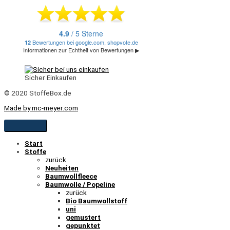
Sicher Einkaufen
© 2020 StoffeBox.de
Made by mc-meyer.com
Start
Stoffe
zurück
Neuheiten
Baumwollfleece
Baumwolle / Popeline
zurück
Bio Baumwollstoff
uni
gemustert
gepunktet