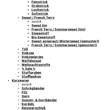
Feinstrick
Grobstrick
Lochstrick
Softstrick
Sweat / French Terry
zurück
Sweat Uni
French Terry / Sommersweat (Uni)
Steppstoff
Bio Sweatstoff
Sweat-angeraut/ Wintersweat (gemustert)
French Terry / Sommersweat (gemustert)
Tüll
Viskose
Viskosejersey
Waffelpiqué
Weihnachtsstoffe
% Sale %
Stoffproben
Stofflexikon
Kurzwaren
zurück
Schrägbänder
Filz
Garn
Gummi- & Gurtbänder
Kordeln
Reissverschluß