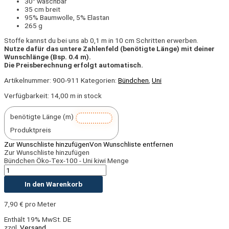
30° waschbar
35 cm breit
95% Baumwolle, 5% Elastan
265 g
Stoffe kannst du bei uns ab 0,1 m in 10 cm Schritten erwerben.
Nutze dafür das untere Zahlenfeld (benötigte Länge) mit deiner
Wunschlänge (Bsp. 0.4 m).
Die Preisberechnung erfolgt automatisch.
Artikelnummer:
900-911
Kategorien:
Bündchen
,
Uni
Verfügbarkeit:
14,00 m in stock
benötigte Länge (m)
Produktpreis
Zur Wunschliste hinzufügen
Von Wunschliste entfernen
Zur Wunschliste hinzufügen
Bündchen Öko-Tex-100 - Uni kiwi Menge
In den Warenkorb
7,90
€
pro Meter
Enthält 19% MwSt. DE
zzgl.
Versand