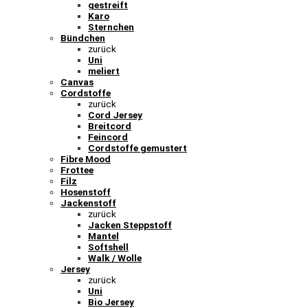
gestreift
Karo
Sternchen
Bündchen
zurück
Uni
meliert
Canvas
Cordstoffe
zurück
Cord Jersey
Breitcord
Feincord
Cordstoffe gemustert
Fibre Mood
Frottee
Filz
Hosenstoff
Jackenstoff
zurück
Jacken Steppstoff
Mantel
Softshell
Walk / Wolle
Jersey
zurück
Uni
Bio Jersey