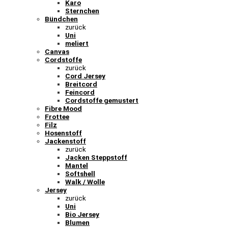
Karo
Sternchen
Bündchen
zurück
Uni
meliert
Canvas
Cordstoffe
zurück
Cord Jersey
Breitcord
Feincord
Cordstoffe gemustert
Fibre Mood
Frottee
Filz
Hosenstoff
Jackenstoff
zurück
Jacken Steppstoff
Mantel
Softshell
Walk / Wolle
Jersey
zurück
Uni
Bio Jersey
Blumen