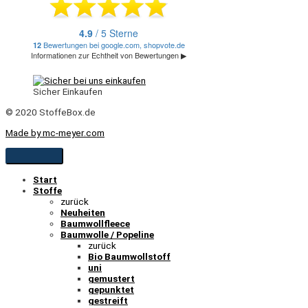
Sicher Einkaufen
© 2020 StoffeBox.de
Made by mc-meyer.com
Start
Stoffe
zurück
Neuheiten
Baumwollfleece
Baumwolle / Popeline
zurück
Bio Baumwollstoff
uni
gemustert
gepunktet
gestreift