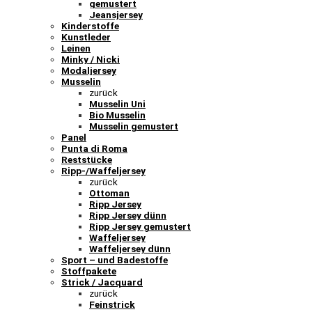
gemustert
Jeansjersey
Kinderstoffe
Kunstleder
Leinen
Minky / Nicki
Modaljersey
Musselin
zurück
Musselin Uni
Bio Musselin
Musselin gemustert
Panel
Punta di Roma
Reststücke
Ripp-/Waffeljersey
zurück
Ottoman
Ripp Jersey
Ripp Jersey dünn
Ripp Jersey gemustert
Waffeljersey
Waffeljersey dünn
Sport – und Badestoffe
Stoffpakete
Strick / Jacquard
zurück
Feinstrick