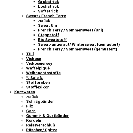
Grobstrick
Lochstrick
Softstrick
Sweat / French Terry
zurück
Sweat Uni
French Terry / Sommersweat (Uni)
Steppstoff
Bio Sweatstoff
Sweat-angeraut/ Wintersweat (gemustert)
French Terry / Sommersweat (gemustert)
Tüll
Viskose
Viskosejersey
Waffelpiqué
Weihnachtsstoffe
% Sale %
Stoffproben
Stofflexikon
Kurzwaren
zurück
Schrägbänder
Filz
Garn
Gummi- & Gurtbänder
Kordeln
Reissverschluß
Rüschen/ Spitze