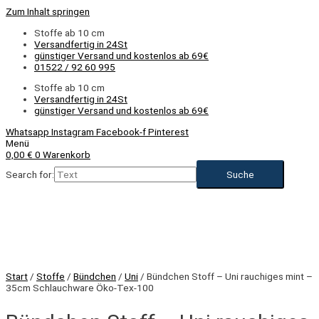
Zum Inhalt springen
Stoffe ab 10 cm
Versandfertig in 24St
günstiger Versand und kostenlos ab 69€
01522 / 92 60 995
Stoffe ab 10 cm
Versandfertig in 24St
günstiger Versand und kostenlos ab 69€
Whatsapp
Instagram
Facebook-f
Pinterest
Menü
0,00
€
0
Warenkorb
Search for:
NEU
Start
/
Stoffe
/
Bündchen
/
Uni
/ Bündchen Stoff – Uni rauchiges mint –
35cm Schlauchware Öko-Tex-100