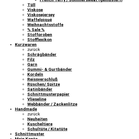
Tüll
Viskose
Viskosejersey
Waffelpiqué
Weihnachtsstoffe
% Sale %
Stoffproben
Stofflexikon
Kurzwaren
zurück
Schrägbänder
Filz
Garn
Gummi- & Gurtbänder
Kordeln
Reissverschluß
Rüschen/ Spitze
Satinbänder
Schnittmusterpapier
Vlieseline
Webbänder / Zackenlitze
Handmade
zurück
Neuheiten
Kuscheltiere
Schultüte / Kitatüte
Schnittmuster
Mein Konto