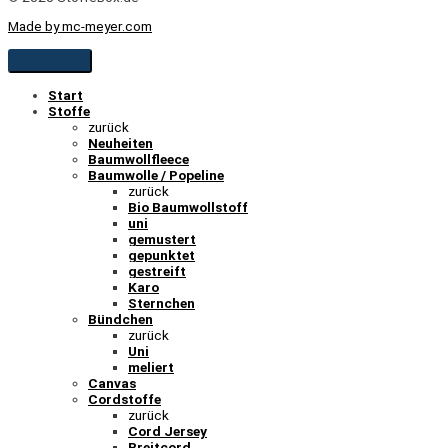
Made by mc-meyer.com
Start
Stoffe
zurück
Neuheiten
Baumwollfleece
Baumwolle / Popeline
zurück
Bio Baumwollstoff
uni
gemustert
gepunktet
gestreift
Karo
Sternchen
Bündchen
zurück
Uni
meliert
Canvas
Cordstoffe
zurück
Cord Jersey
Breitcord