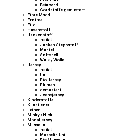
Feincord
Cordstoffe gemustert
Fibre Mood
Frottee
Filz
Hosenstoff
Jackenstoff
zurück
Jacken Steppstoff
Mantel
Softshell
Walk / Wolle
Jersey
zurück
Uni
Bio Jersey
Blumen
gemustert
Jeansjersey
Kinderstoffe
Kunstleder
Leinen
Minky / Nicki
Modaljersey
Musselin
zurück
Musselin Uni
Bio Musselin