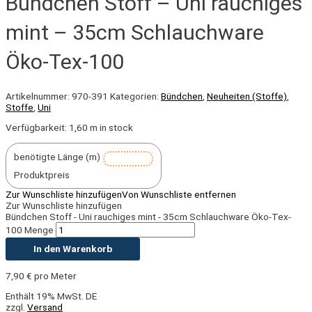
Bündchen Stoff – Uni rauchiges
mint – 35cm Schlauchware
Öko-Tex-100
Artikelnummer:
970-391
Kategorien:
Bündchen
,
Neuheiten (Stoffe)
,
Stoffe
,
Uni
Verfügbarkeit:
1,60 m in stock
benötigte Länge (m)
Produktpreis
Zur Wunschliste hinzufügen
Von Wunschliste entfernen
Zur Wunschliste hinzufügen
Bündchen Stoff - Uni rauchiges mint - 35cm Schlauchware Öko-Tex-
100 Menge
In den Warenkorb
7,90
€
pro Meter
Enthält 19% MwSt. DE
zzgl.
Versand