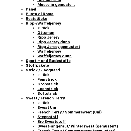
Musselin gemustert
Panel
Punta di Roma
Reststücke
Ripp-/Waffeljersey
zurück
Ottoman
Ripp Jersey
Ripp Jersey dünn
Ripp Jersey gemustert
Waffeljersey
Waffeljersey dünn
Sport – und Badestoffe
Stoffpakete
Strick / Jacquard
zurück
Feinstrick
Grobstrick
Lochstrick
Softstrick
Sweat / French Terry
zurück
Sweat Uni
French Terry / Sommersweat (Uni)
Steppstoff
Bio Sweatstoff
Sweat-angeraut/ Wintersweat (gemustert)
French Terry / Sommersweat (gemustert)