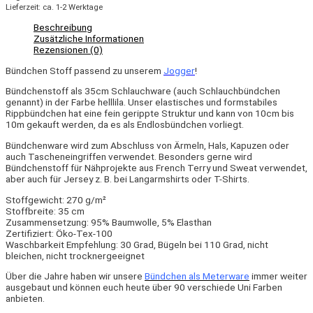
Lieferzeit: ca. 1-2 Werktage
Beschreibung
Zusätzliche Informationen
Rezensionen (0)
Bündchen Stoff passend zu unserem
Jogger
!
Bündchenstoff als 35cm Schlauchware (auch Schlauchbündchen
genannt) in der Farbe helllila. Unser elastisches und formstabiles
Rippbündchen hat eine fein gerippte Struktur und kann von 10cm bis
10m gekauft werden, da es als Endlosbündchen vorliegt.
Bündchenware wird zum Abschluss von Ärmeln, Hals, Kapuzen oder
auch Tascheneingriffen verwendet. Besonders gerne wird
Bündchenstoff für Nähprojekte aus French Terry und Sweat verwendet,
aber auch für Jersey z. B. bei Langarmshirts oder T-Shirts.
Stoffgewicht: 270 g/m²
Stoffbreite: 35 cm
Zusammensetzung: 95% Baumwolle, 5% Elasthan
Zertifiziert: Öko-Tex-100
Waschbarkeit Empfehlung: 30 Grad, Bügeln bei 110 Grad, nicht
bleichen, nicht trocknergeeignet
Über die Jahre haben wir unsere
Bündchen als Meterware
immer weiter
ausgebaut und können euch heute über 90 verschiede Uni Farben
anbieten.