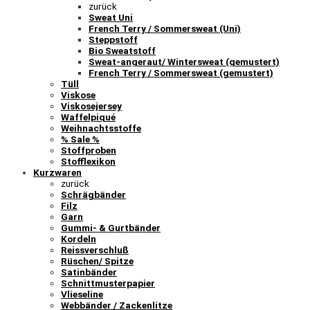
zurück
Sweat Uni
French Terry / Sommersweat (Uni)
Steppstoff
Bio Sweatstoff
Sweat-angeraut/ Wintersweat (gemustert)
French Terry / Sommersweat (gemustert)
Tüll
Viskose
Viskosejersey
Waffelpiqué
Weihnachtsstoffe
% Sale %
Stoffproben
Stofflexikon
Kurzwaren
zurück
Schrägbänder
Filz
Garn
Gummi- & Gurtbänder
Kordeln
Reissverschluß
Rüschen/ Spitze
Satinbänder
Schnittmusterpapier
Vlieseline
Webbänder / Zackenlitze