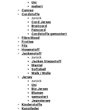
Uni
meliert
Canvas
Cordstoffe
zurück
Cord Jersey
Breitcord
Feincord
Cordstoffe gemustert
Fibre Mood
Frottee
Filz
Hosenstoff
Jackenstoff
zurück
Jacken Steppstoff
Mantel
Softshell
Walk / Wolle
Jersey
zurück
Uni
Bio Jersey
Blumen
gemustert
Jeansjersey
Kinderstoffe
Kunstleder