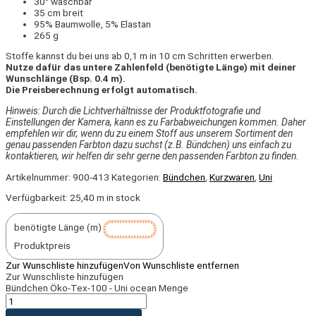
30° waschbar
35 cm breit
95% Baumwolle, 5% Elastan
265 g
Stoffe kannst du bei uns ab 0,1 m in 10 cm Schritten erwerben.
Nutze dafür das untere Zahlenfeld (benötigte Länge) mit deiner
Wunschlänge (Bsp. 0.4 m).
Die Preisberechnung erfolgt automatisch.
Hinweis: Durch die Lichtverhältnisse der Produktfotografie und
Einstellungen der Kamera, kann es zu Farbabweichungen kommen. Daher
empfehlen wir dir,
wenn du zu einem Stoff aus unserem Sortiment den
genau passenden Farbton dazu suchst (z.B. Bündchen) uns einfach zu
kontaktieren, wir helfen dir sehr gerne den passenden Farbton zu finden.
Artikelnummer:
900-413
Kategorien:
Bündchen
,
Kurzwaren
,
Uni
Verfügbarkeit:
25,40 m in stock
benötigte Länge (m)
Produktpreis
Zur Wunschliste hinzufügen
Von Wunschliste entfernen
Zur Wunschliste hinzufügen
Bündchen Öko-Tex-100 - Uni ocean Menge