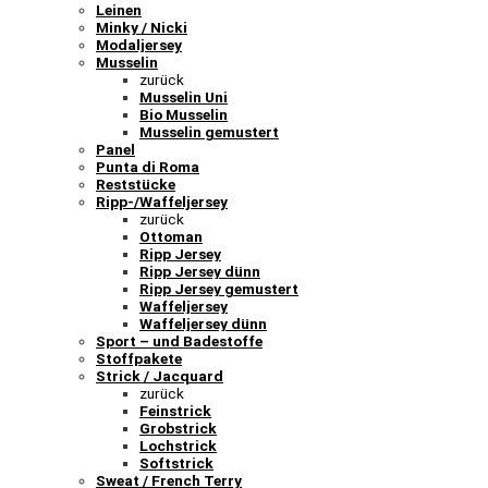
Leinen
Minky / Nicki
Modaljersey
Musselin
zurück
Musselin Uni
Bio Musselin
Musselin gemustert
Panel
Punta di Roma
Reststücke
Ripp-/Waffeljersey
zurück
Ottoman
Ripp Jersey
Ripp Jersey dünn
Ripp Jersey gemustert
Waffeljersey
Waffeljersey dünn
Sport – und Badestoffe
Stoffpakete
Strick / Jacquard
zurück
Feinstrick
Grobstrick
Lochstrick
Softstrick
Sweat / French Terry