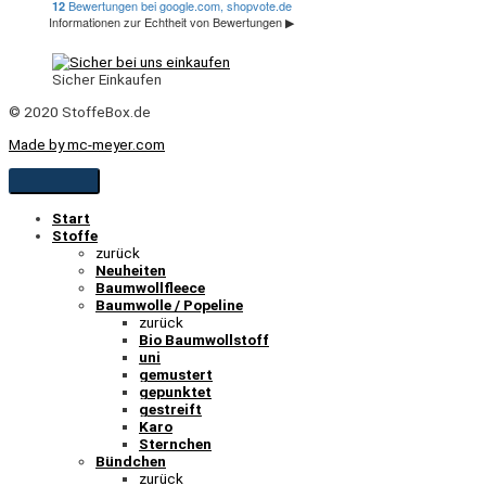
Sicher Einkaufen
© 2020 StoffeBox.de
Made by mc-meyer.com
Start
Stoffe
zurück
Neuheiten
Baumwollfleece
Baumwolle / Popeline
zurück
Bio Baumwollstoff
uni
gemustert
gepunktet
gestreift
Karo
Sternchen
Bündchen
zurück