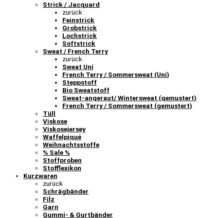
Strick / Jacquard
zurück
Feinstrick
Grobstrick
Lochstrick
Softstrick
Sweat / French Terry
zurück
Sweat Uni
French Terry / Sommersweat (Uni)
Steppstoff
Bio Sweatstoff
Sweat-angeraut/ Wintersweat (gemustert)
French Terry / Sommersweat (gemustert)
Tüll
Viskose
Viskosejersey
Waffelpiqué
Weihnachtsstoffe
% Sale %
Stoffproben
Stofflexikon
Kurzwaren
zurück
Schrägbänder
Filz
Garn
Gummi- & Gurtbänder