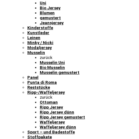
Uni
Bio Jersey
Blumen
gemustert
Jeansjersey
Kinderstoffe
Kunstleder
Leinen
Minky / Nicki
Modaljersey
Musselin
zurück
Musselin Uni
Bio Musselin
Musselin gemustert
Panel
Punta di Roma
Reststücke
Ripp-/Waffeljersey
zurück
Ottoman
Ripp Jersey
Ripp Jersey dünn
Ripp Jersey gemustert
Waffeljersey
Waffeljersey dünn
Sport – und Badestoffe
Stoffpakete