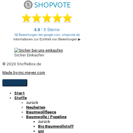
Sicher Einkaufen
© 2020 StoffeBox.de
Made by mc-meyer.com
Start
Stoffe
zurück
Neuheiten
Baumwollfleece
Baumwolle / Popeline
zurück
Bio Baumwollstoff
uni