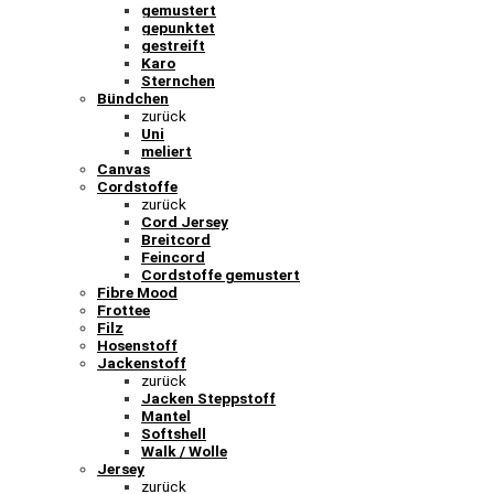
gemustert
gepunktet
gestreift
Karo
Sternchen
Bündchen
zurück
Uni
meliert
Canvas
Cordstoffe
zurück
Cord Jersey
Breitcord
Feincord
Cordstoffe gemustert
Fibre Mood
Frottee
Filz
Hosenstoff
Jackenstoff
zurück
Jacken Steppstoff
Mantel
Softshell
Walk / Wolle
Jersey
zurück