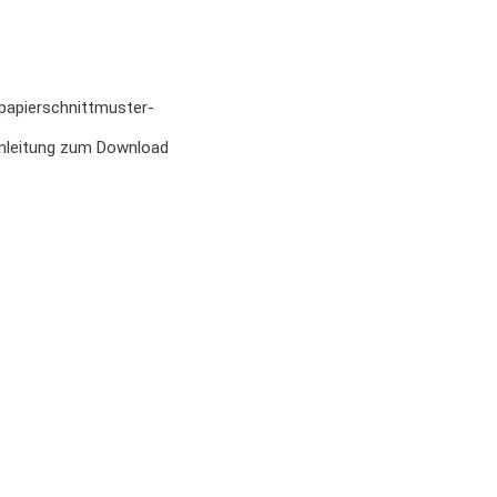
tpapierschnittmuster-
danleitung zum Download