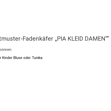
ittmuster-Fadenkäfer „PIA KLEID DAMEN““
 können.