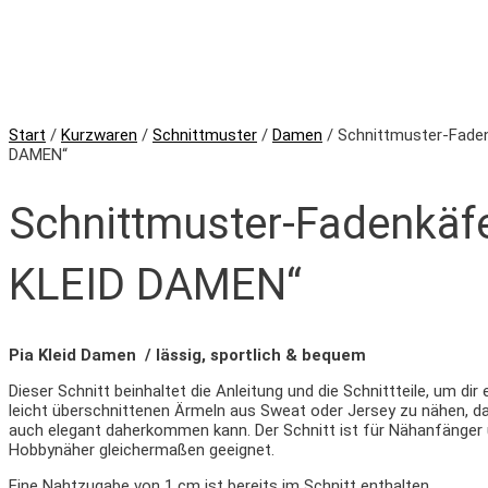
Start
/
Kurzwaren
/
Schnittmuster
/
Damen
/ Schnittmuster-Faden
DAMEN“
Schnittmuster-Fadenkäfe
KLEID DAMEN“
Pia Kleid Damen / lässig, sportlich & bequem
Dieser Schnitt beinhaltet die Anleitung und die Schnittteile, um dir 
leicht überschnittenen Ärmeln aus Sweat oder Jersey zu nähen, d
auch elegant daherkommen kann. Der Schnitt ist für Nähanfänger 
Hobbynäher gleichermaßen geeignet.
Eine Nahtzugabe von 1 cm ist bereits im Schnitt enthalten.