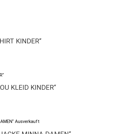
SHIRT KINDER“
LOU KLEID KINDER“
Ausverkauft
CKJACKE MINNA DAMEN“