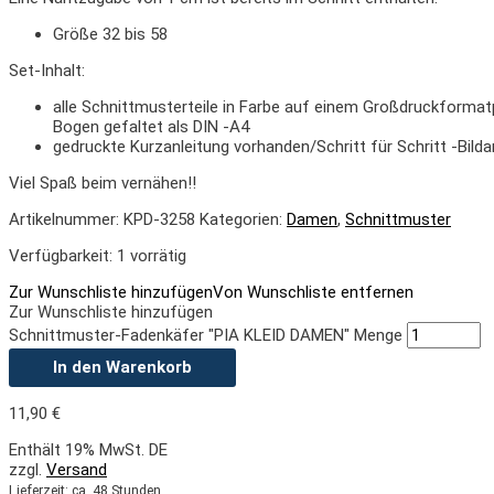
Größe 32 bis 58
Set-Inhalt:
alle Schnittmusterteile in Farbe auf einem Großdruckforma
Bogen gefaltet als DIN -A4
gedruckte Kurzanleitung vorhanden/Schritt für Schritt -Bil
Viel Spaß beim vernähen!!
Artikelnummer:
KPD-3258
Kategorien:
Damen
,
Schnittmuster
Verfügbarkeit:
1 vorrätig
Zur Wunschliste hinzufügen
Von Wunschliste entfernen
Zur Wunschliste hinzufügen
Schnittmuster-Fadenkäfer "PIA KLEID DAMEN" Menge
In den Warenkorb
11,90
€
Enthält 19% MwSt. DE
zzgl.
Versand
Lieferzeit: ca. 48 Stunden