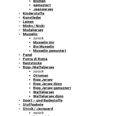
Blumen
gemustert
Jeansjersey
Kinderstoffe
Kunstleder
Leinen
Minky / Nicki
Modaljersey
Musselin
zurück
Musselin Uni
Bio Musselin
Musselin gemustert
Panel
Punta di Roma
Reststücke
Ripp-/Waffeljersey
zurück
Ottoman
Ripp Jersey
Ripp Jersey dünn
Ripp Jersey gemustert
Waffeljersey
Waffeljersey dünn
Sport – und Badestoffe
Stoffpakete
Strick / Jacquard
zurück