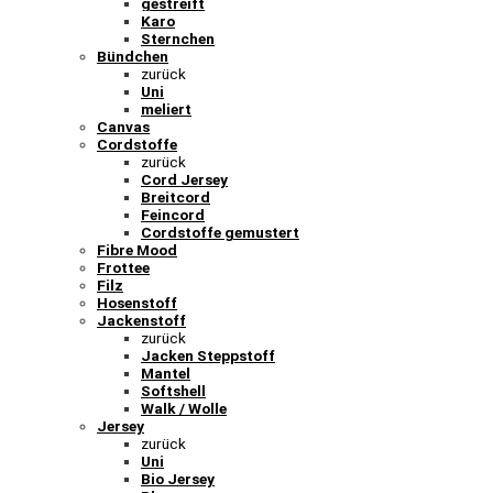
gestreift
Karo
Sternchen
Bündchen
zurück
Uni
meliert
Canvas
Cordstoffe
zurück
Cord Jersey
Breitcord
Feincord
Cordstoffe gemustert
Fibre Mood
Frottee
Filz
Hosenstoff
Jackenstoff
zurück
Jacken Steppstoff
Mantel
Softshell
Walk / Wolle
Jersey
zurück
Uni
Bio Jersey