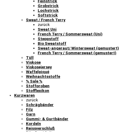
Feinstrick
Grobstrick
Lochstrick
Softstrick
Sweat / French Terry
zurück
Sweat Uni
French Terry / Sommersweat (Uni)
Steppstoff
Bio Sweatstoff
Sweat-angeraut/ Wintersweat (gemustert)
French Terry / Sommersweat (gemustert)
Tüll
Viskose
Viskosejersey
Waffelpiqué
Weihnachtsstoffe
% Sale %
Stoffproben
Stofflexikon
Kurzwaren
zurück
Schrägbänder
Filz
Garn
Gummi- & Gurtbänder
Kordeln
Reissverschluß