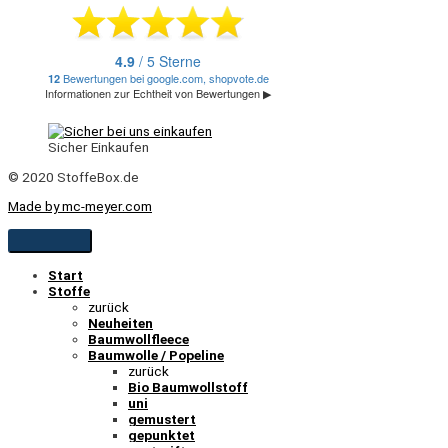
Sicher Einkaufen
© 2020 StoffeBox.de
Made by mc-meyer.com
Start
Stoffe
zurück
Neuheiten
Baumwollfleece
Baumwolle / Popeline
zurück
Bio Baumwollstoff
uni
gemustert
gepunktet