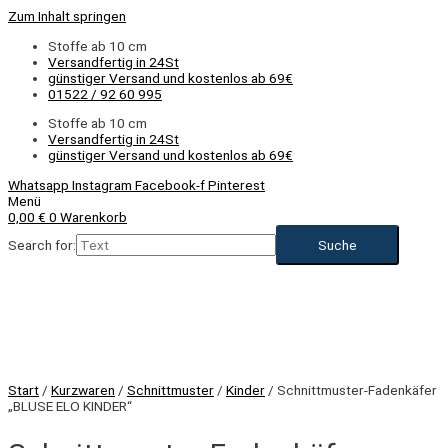
Zum Inhalt springen
Stoffe ab 10 cm
Versandfertig in 24St
günstiger Versand und kostenlos ab 69€
01522 / 92 60 995
Stoffe ab 10 cm
Versandfertig in 24St
günstiger Versand und kostenlos ab 69€
Whatsapp
Instagram
Facebook-f
Pinterest
Menü
0,00
€
0
Warenkorb
Search for:
Start
/
Kurzwaren
/
Schnittmuster
/
Kinder
/ Schnittmuster-Fadenkäfer
„BLUSE ELO KINDER“