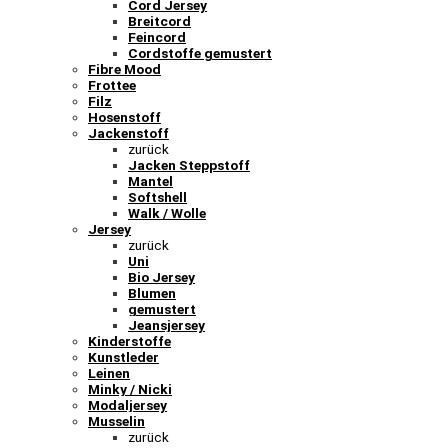
Cord Jersey
Breitcord
Feincord
Cordstoffe gemustert
Fibre Mood
Frottee
Filz
Hosenstoff
Jackenstoff
zurück
Jacken Steppstoff
Mantel
Softshell
Walk / Wolle
Jersey
zurück
Uni
Bio Jersey
Blumen
gemustert
Jeansjersey
Kinderstoffe
Kunstleder
Leinen
Minky / Nicki
Modaljersey
Musselin
zurück