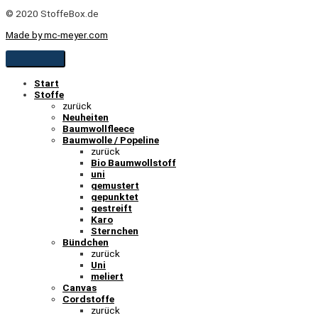
© 2020 StoffeBox.de
Made by mc-meyer.com
Start
Stoffe
zurück
Neuheiten
Baumwollfleece
Baumwolle / Popeline
zurück
Bio Baumwollstoff
uni
gemustert
gepunktet
gestreift
Karo
Sternchen
Bündchen
zurück
Uni
meliert
Canvas
Cordstoffe
zurück