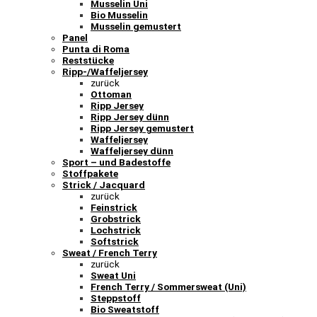
Musselin Uni
Bio Musselin
Musselin gemustert
Panel
Punta di Roma
Reststücke
Ripp-/Waffeljersey
zurück
Ottoman
Ripp Jersey
Ripp Jersey dünn
Ripp Jersey gemustert
Waffeljersey
Waffeljersey dünn
Sport – und Badestoffe
Stoffpakete
Strick / Jacquard
zurück
Feinstrick
Grobstrick
Lochstrick
Softstrick
Sweat / French Terry
zurück
Sweat Uni
French Terry / Sommersweat (Uni)
Steppstoff
Bio Sweatstoff