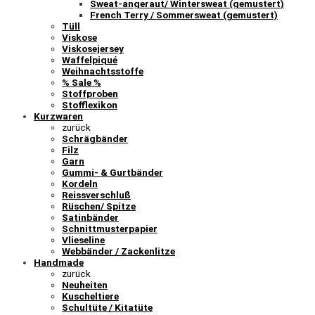
Sweat-angeraut/ Wintersweat (gemustert)
French Terry / Sommersweat (gemustert)
Tüll
Viskose
Viskosejersey
Waffelpiqué
Weihnachtsstoffe
% Sale %
Stoffproben
Stofflexikon
Kurzwaren
zurück
Schrägbänder
Filz
Garn
Gummi- & Gurtbänder
Kordeln
Reissverschluß
Rüschen/ Spitze
Satinbänder
Schnittmusterpapier
Vlieseline
Webbänder / Zackenlitze
Handmade
zurück
Neuheiten
Kuscheltiere
Schultüte / Kitatüte