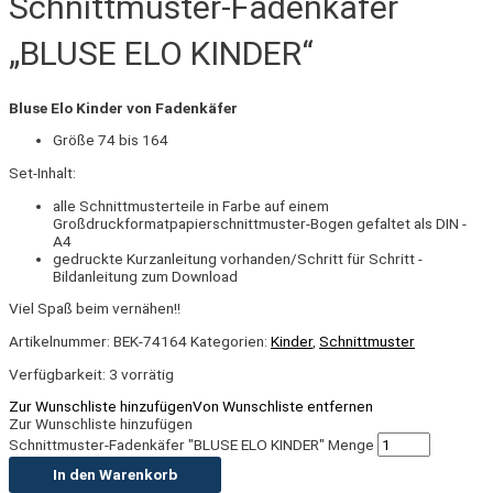
Schnittmuster-Fadenkäfer
„BLUSE ELO KINDER“
Bluse Elo Kinder von Fadenkäfer
Größe 74 bis 164
Set-Inhalt:
alle Schnittmusterteile in Farbe auf einem
Großdruckformatpapierschnittmuster-Bogen gefaltet als DIN -
A4
gedruckte Kurzanleitung vorhanden/Schritt für Schritt -
Bildanleitung zum Download
Viel Spaß beim vernähen!!
Artikelnummer:
BEK-74164
Kategorien:
Kinder
,
Schnittmuster
Verfügbarkeit:
3 vorrätig
Zur Wunschliste hinzufügen
Von Wunschliste entfernen
Zur Wunschliste hinzufügen
Schnittmuster-Fadenkäfer "BLUSE ELO KINDER" Menge
In den Warenkorb