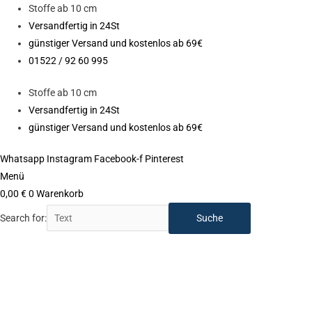
Zum
Stoffe ab 10 cm
Inhalt
Versandfertig in 24St
springen
günstiger Versand und kostenlos ab 69€
01522 / 92 60 995
Stoffe ab 10 cm
Versandfertig in 24St
günstiger Versand und kostenlos ab 69€
Whatsapp
Instagram
Facebook-f
Pinterest
Menü
0,00
€
0
Warenkorb
Search for:
Schnittmuster-
Fadenkäfer
"PIA
KLEID
KINDER"