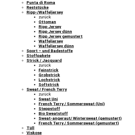
Punta di Roma
Reststücke
Ripp-/Waffeljersey
zurück
Ottoman
Ripp Jersey
Ripp Jersey dünn
Ripp Jersey gemustert
Waffeljersey
Waffeljersey dünn
Sport – und Badestoffe
Stoffpakete
Strick / Jacquard
zurück
Feinstrick
Grobstrick
Lochstrick
Softstrick
Sweat / French Terry
zurück
Sweat Uni
French Terry / Sommersweat (Uni)
Steppstoff
Bio Sweatstoff
Sweat-angeraut/ Wintersweat (gemustert)
French Terry / Sommersweat (gemustert)
Tüll
Viskose