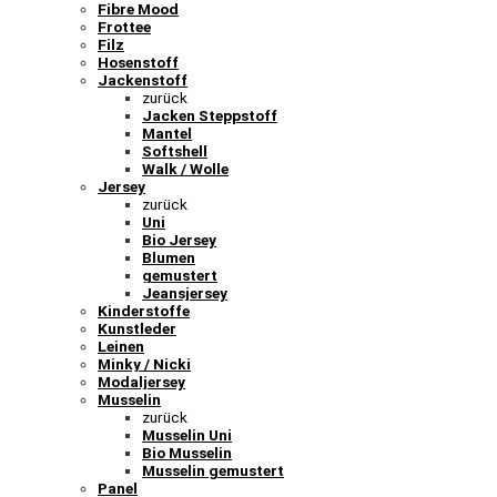
Fibre Mood
Frottee
Filz
Hosenstoff
Jackenstoff
zurück
Jacken Steppstoff
Mantel
Softshell
Walk / Wolle
Jersey
zurück
Uni
Bio Jersey
Blumen
gemustert
Jeansjersey
Kinderstoffe
Kunstleder
Leinen
Minky / Nicki
Modaljersey
Musselin
zurück
Musselin Uni
Bio Musselin
Musselin gemustert
Panel