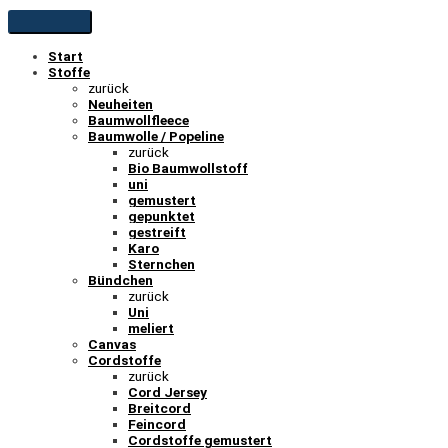
Start
Stoffe
zurück
Neuheiten
Baumwollfleece
Baumwolle / Popeline
zurück
Bio Baumwollstoff
uni
gemustert
gepunktet
gestreift
Karo
Sternchen
Bündchen
zurück
Uni
meliert
Canvas
Cordstoffe
zurück
Cord Jersey
Breitcord
Feincord
Cordstoffe gemustert