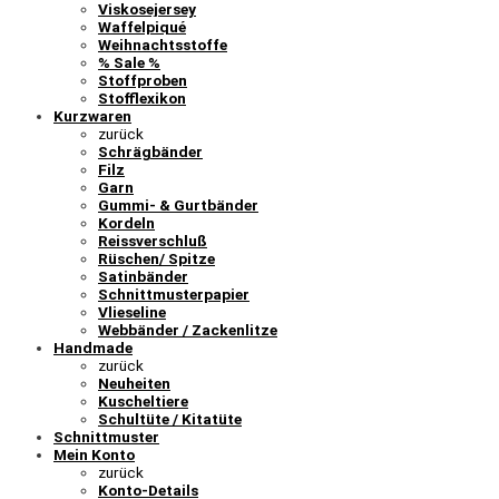
Viskosejersey
Waffelpiqué
Weihnachtsstoffe
% Sale %
Stoffproben
Stofflexikon
Kurzwaren
zurück
Schrägbänder
Filz
Garn
Gummi- & Gurtbänder
Kordeln
Reissverschluß
Rüschen/ Spitze
Satinbänder
Schnittmusterpapier
Vlieseline
Webbänder / Zackenlitze
Handmade
zurück
Neuheiten
Kuscheltiere
Schultüte / Kitatüte
Schnittmuster
Mein Konto
zurück
Konto-Details