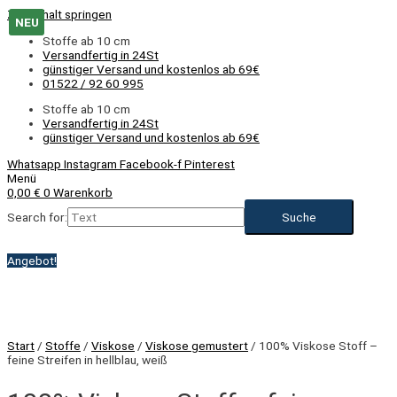
Zum Inhalt springen
NEU
Stoffe ab 10 cm
Versandfertig in 24St
günstiger Versand und kostenlos ab 69€
01522 / 92 60 995
Stoffe ab 10 cm
Versandfertig in 24St
günstiger Versand und kostenlos ab 69€
Whatsapp
Instagram
Facebook-f
Pinterest
Menü
0,00
€
0
Warenkorb
Search for:
Angebot!
Start
/
Stoffe
/
Viskose
/
Viskose gemustert
/ 100% Viskose Stoff –
feine Streifen in hellblau, weiß