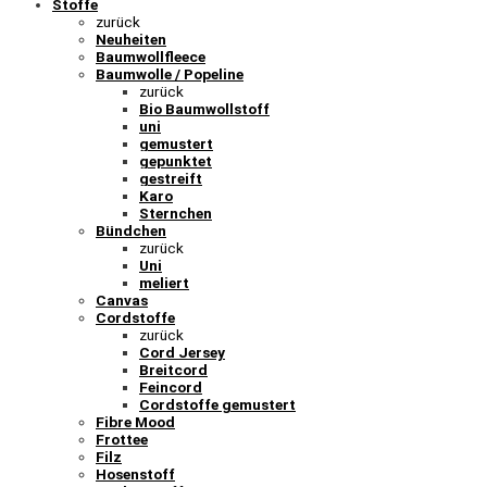
Stoffe
zurück
Neuheiten
Baumwollfleece
Baumwolle / Popeline
zurück
Bio Baumwollstoff
uni
gemustert
gepunktet
gestreift
Karo
Sternchen
Bündchen
zurück
Uni
meliert
Canvas
Cordstoffe
zurück
Cord Jersey
Breitcord
Feincord
Cordstoffe gemustert
Fibre Mood
Frottee
Filz
Hosenstoff