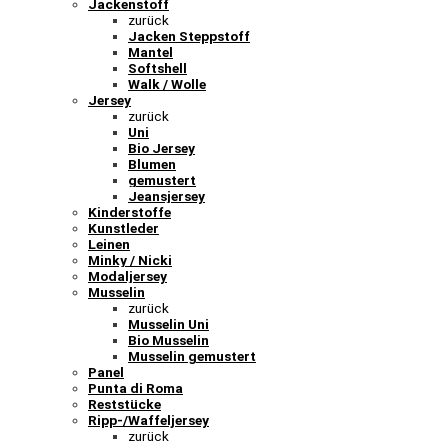
Jackenstoff
zurück
Jacken Steppstoff
Mantel
Softshell
Walk / Wolle
Jersey
zurück
Uni
Bio Jersey
Blumen
gemustert
Jeansjersey
Kinderstoffe
Kunstleder
Leinen
Minky / Nicki
Modaljersey
Musselin
zurück
Musselin Uni
Bio Musselin
Musselin gemustert
Panel
Punta di Roma
Reststücke
Ripp-/Waffeljersey
zurück