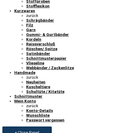
Stoffproben
Stofflexikon
Kurzwaren
zurück
Schrägbänder
Filz
Garn
Gummi- & Gurtbänder
Kordeln
Reissverschluß
Rüschen/ Spitze
Satinbänder
Schnittmusterpapier
Vlieseline
Webbänder / Zackenlitze
Handmade
zurück
Neuheiten
Kuscheltiere
Schultüte / Kitatüte
Schnittmuster
Mein Konto
zurück
Konto-Details
Wunschliste
Passwort vergessen
× Close Panel