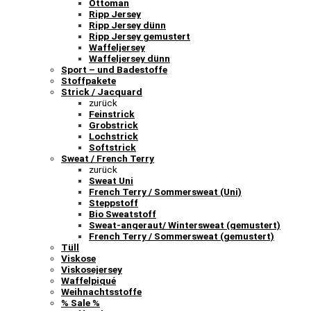
Ottoman
Ripp Jersey
Ripp Jersey dünn
Ripp Jersey gemustert
Waffeljersey
Waffeljersey dünn
Sport – und Badestoffe
Stoffpakete
Strick / Jacquard
zurück
Feinstrick
Grobstrick
Lochstrick
Softstrick
Sweat / French Terry
zurück
Sweat Uni
French Terry / Sommersweat (Uni)
Steppstoff
Bio Sweatstoff
Sweat-angeraut/ Wintersweat (gemustert)
French Terry / Sommersweat (gemustert)
Tüll
Viskose
Viskosejersey
Waffelpiqué
Weihnachtsstoffe
% Sale %