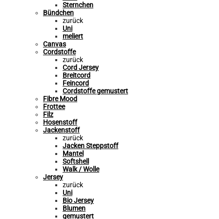
Sternchen
Bündchen
zurück
Uni
meliert
Canvas
Cordstoffe
zurück
Cord Jersey
Breitcord
Feincord
Cordstoffe gemustert
Fibre Mood
Frottee
Filz
Hosenstoff
Jackenstoff
zurück
Jacken Steppstoff
Mantel
Softshell
Walk / Wolle
Jersey
zurück
Uni
Bio Jersey
Blumen
gemustert