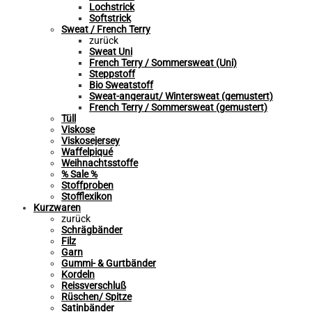
Lochstrick
Softstrick
Sweat / French Terry
zurück
Sweat Uni
French Terry / Sommersweat (Uni)
Steppstoff
Bio Sweatstoff
Sweat-angeraut/ Wintersweat (gemustert)
French Terry / Sommersweat (gemustert)
Tüll
Viskose
Viskosejersey
Waffelpiqué
Weihnachtsstoffe
% Sale %
Stoffproben
Stofflexikon
Kurzwaren
zurück
Schrägbänder
Filz
Garn
Gummi- & Gurtbänder
Kordeln
Reissverschluß
Rüschen/ Spitze
Satinbänder