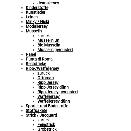
Jeansjersey
Kinderstoffe
Kunstleder
Leinen
Minky / Nicki
Modaljersey
Musselin
zurück
Musselin Uni
Bio Musselin
Musselin gemustert
Panel
Punta di Roma
Reststücke
Ripp-/Waffeljersey
zurück
Ottoman
Ripp Jersey
Ripp Jersey dünn
Ripp Jersey gemustert
Waffeljersey
Waffeljersey dünn
Sport – und Badestoffe
Stoffpakete
Strick / Jacquard
zurück
Feinstrick
Grobstrick