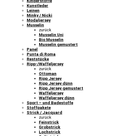
Kinderstoffe
Kunstleder
Leinen
Minky / Nicki
Modaljersey
Musselin
zurück
Musselin Uni
Bio Musselin
Musselin gemustert
Panel
Punta di Roma
Reststücke
Ripp-/Waffeljersey
zurück
Ottoman
Ripp Jersey
Ripp Jersey dünn
Ripp Jersey gemustert
Waffeljersey
Waffeljersey dünn
Sport – und Badestoffe
Stoffpakete
Strick / Jacquard
zurück
Feinstrick
Grobstrick
Lochstrick