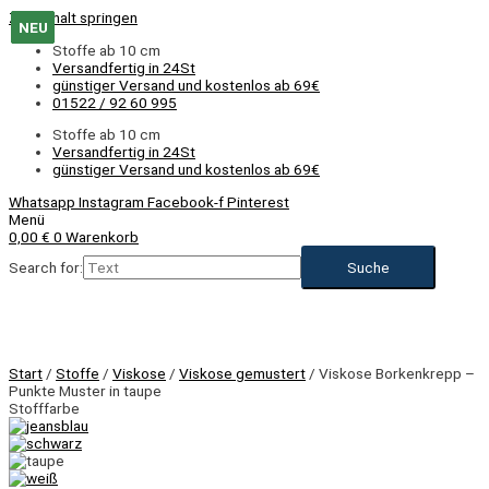
Zum Inhalt springen
NEU
NEU
NEU
NEU
NEU
Stoffe ab 10 cm
Versandfertig in 24St
günstiger Versand und kostenlos ab 69€
01522 / 92 60 995
Stoffe ab 10 cm
Versandfertig in 24St
günstiger Versand und kostenlos ab 69€
Whatsapp
Instagram
Facebook-f
Pinterest
Menü
0,00
€
0
Warenkorb
Search for:
NEU
Start
/
Stoffe
/
Viskose
/
Viskose gemustert
/ Viskose Borkenkrepp –
Punkte Muster in taupe
Stofffarbe