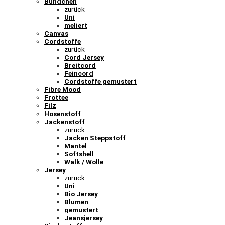
Bündchen
zurück
Uni
meliert
Canvas
Cordstoffe
zurück
Cord Jersey
Breitcord
Feincord
Cordstoffe gemustert
Fibre Mood
Frottee
Filz
Hosenstoff
Jackenstoff
zurück
Jacken Steppstoff
Mantel
Softshell
Walk / Wolle
Jersey
zurück
Uni
Bio Jersey
Blumen
gemustert
Jeansjersey