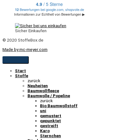
Sicher Einkaufen
© 2020 StoffeBox.de
Made by mc-meyer.com
Start
Stoffe
zurück
Neuheiten
Baumwollfleece
Baumwolle / Popeline
zurück
Bio Baumwollstoff
uni
gemustert
gepunktet
gestreift
Karo
Sternchen