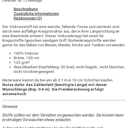
Lieferzeit: ca. 1-2 Werktage
Beschreibung
Zusätzliche Informationen
Rezensionen (0)
Der Viskosestoff hat eine weiche, fallende Textur und zeichnet sich
durch eine auffällige Kreppstruktur aus, die in ihrer Längsrichtung an
eine Baumrinde erinnert. Dieser V
iskosekrepp
hat einen für
Kreppstoffe typischen sandigen Griff. Borkenkreppstoffe werden
gerne für das Nähen von Blusen, Kleider, Röcke und Tuniken verwendet.
100% Viskose
Breite: 130 cm
125 g/m²
Waschbarkeit Empfehlung: 30 Grad, nicht bügeln , nicht bleichen,
nicht trocknergeeignet
Meterware kannst du bei uns ab 0,1 m in 10 cm Schritten kaufen.
Nutze dafür das Zahlenfeld (benötigte Länge) mit deiner
Wunschlänge (Bsp. 0.4 m). Die Preisberechnung erfolgt
automatisch.
Hinweise:
Stoffe sollten vor dem Vernähen vorgewaschen werden. Sie können beim
erstmaligen Vorwaschen etwas einlaufen.