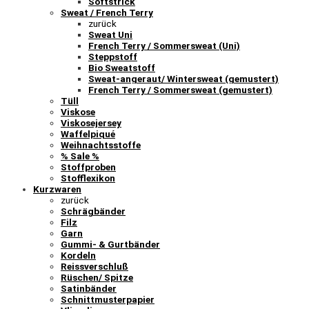
Softstrick
Sweat / French Terry
zurück
Sweat Uni
French Terry / Sommersweat (Uni)
Steppstoff
Bio Sweatstoff
Sweat-angeraut/ Wintersweat (gemustert)
French Terry / Sommersweat (gemustert)
Tüll
Viskose
Viskosejersey
Waffelpiqué
Weihnachtsstoffe
% Sale %
Stoffproben
Stofflexikon
Kurzwaren
zurück
Schrägbänder
Filz
Garn
Gummi- & Gurtbänder
Kordeln
Reissverschluß
Rüschen/ Spitze
Satinbänder
Schnittmusterpapier