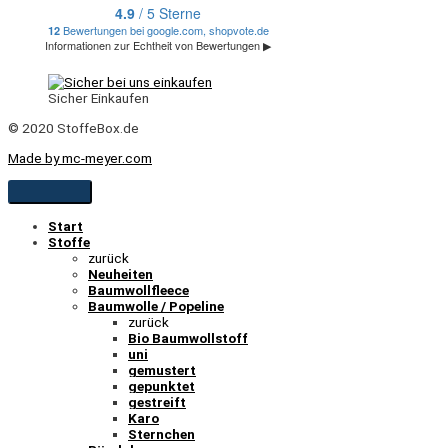
Sicher Einkaufen
© 2020 StoffeBox.de
Made by mc-meyer.com
Start
Stoffe
zurück
Neuheiten
Baumwollfleece
Baumwolle / Popeline
zurück
Bio Baumwollstoff
uni
gemustert
gepunktet
gestreift
Karo
Sternchen