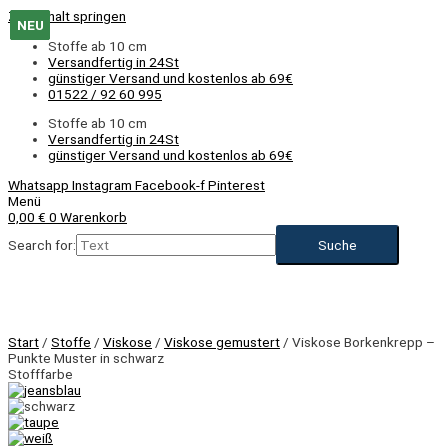
Zum Inhalt springen
NEU
NEU
NEU
NEU
NEU
Stoffe ab 10 cm
Versandfertig in 24St
günstiger Versand und kostenlos ab 69€
01522 / 92 60 995
Stoffe ab 10 cm
Versandfertig in 24St
günstiger Versand und kostenlos ab 69€
Whatsapp
Instagram
Facebook-f
Pinterest
Menü
0,00
€
0
Warenkorb
Search for:
NEU
Start
/
Stoffe
/
Viskose
/
Viskose gemustert
/ Viskose Borkenkrepp –
Punkte Muster in schwarz
Stofffarbe