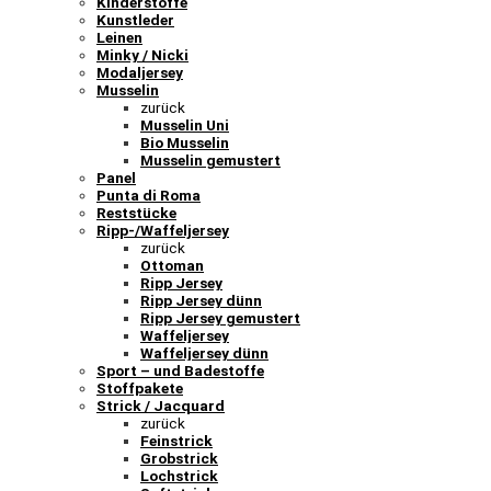
Kinderstoffe
Kunstleder
Leinen
Minky / Nicki
Modaljersey
Musselin
zurück
Musselin Uni
Bio Musselin
Musselin gemustert
Panel
Punta di Roma
Reststücke
Ripp-/Waffeljersey
zurück
Ottoman
Ripp Jersey
Ripp Jersey dünn
Ripp Jersey gemustert
Waffeljersey
Waffeljersey dünn
Sport – und Badestoffe
Stoffpakete
Strick / Jacquard
zurück
Feinstrick
Grobstrick
Lochstrick