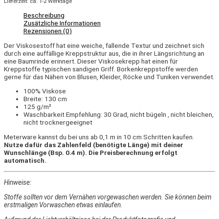
Lieferzeit: ca. 1-2 Werktage
Beschreibung
Zusätzliche Informationen
Rezensionen (0)
Der Viskosestoff hat eine weiche, fallende Textur und zeichnet sich
durch eine auffällige Kreppstruktur aus, die in ihrer Längsrichtung an
eine Baumrinde erinnert. Dieser V
iskosekrepp
hat einen für
Kreppstoffe typischen sandigen Griff. Borkenkreppstoffe werden
gerne für das Nähen von Blusen, Kleider, Röcke und Tuniken verwendet.
100% Viskose
Breite: 130 cm
125 g/m²
Waschbarkeit Empfehlung: 30 Grad, nicht bügeln , nicht bleichen,
nicht trocknergeeignet
Meterware kannst du bei uns ab 0,1 m in 10 cm Schritten kaufen.
Nutze dafür das Zahlenfeld (benötigte Länge) mit deiner
Wunschlänge (Bsp. 0.4 m). Die Preisberechnung erfolgt
automatisch.
Hinweise:
Stoffe sollten vor dem Vernähen vorgewaschen werden. Sie können beim
erstmaligen Vorwaschen etwas einlaufen.