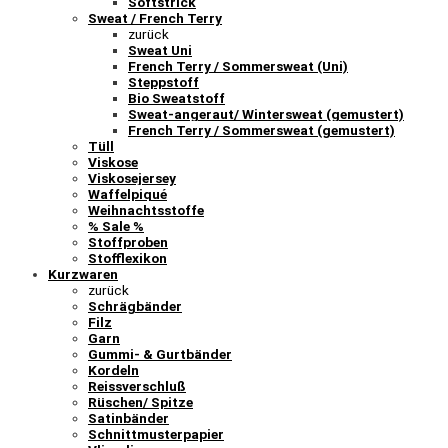
Softstrick
Sweat / French Terry
zurück
Sweat Uni
French Terry / Sommersweat (Uni)
Steppstoff
Bio Sweatstoff
Sweat-angeraut/ Wintersweat (gemustert)
French Terry / Sommersweat (gemustert)
Tüll
Viskose
Viskosejersey
Waffelpiqué
Weihnachtsstoffe
% Sale %
Stoffproben
Stofflexikon
Kurzwaren
zurück
Schrägbänder
Filz
Garn
Gummi- & Gurtbänder
Kordeln
Reissverschluß
Rüschen/ Spitze
Satinbänder
Schnittmusterpapier