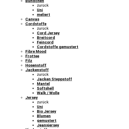
Bündchen
zurück
Uni
meliert
Canvas
Cordstoffe
zurück
Cord Jersey
Breitcord
Feincord
Cordstoffe gemustert
Fibre Mood
Frottee
Filz
Hosenstoff
Jackenstoff
zurück
Jacken Steppstoff
Mantel
Softshell
Walk / Wolle
Jersey
zurück
Uni
Bio Jersey
Blumen
gemustert
Jeansjersey