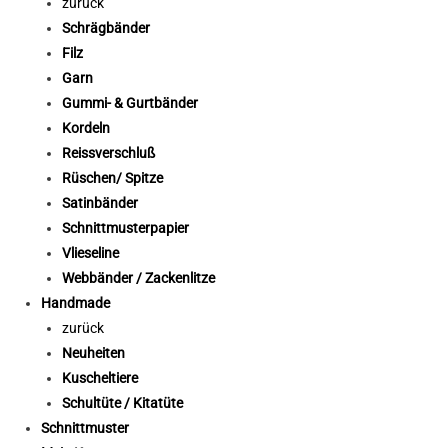
zurück
Schrägbänder
Filz
Garn
Gummi- & Gurtbänder
Kordeln
Reissverschluß
Rüschen/ Spitze
Satinbänder
Schnittmusterpapier
Vlieseline
Webbänder / Zackenlitze
Handmade
zurück
Neuheiten
Kuscheltiere
Schultüte / Kitatüte
Schnittmuster