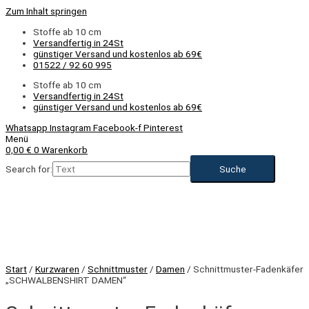
Zum Inhalt springen
Stoffe ab 10 cm
Versandfertig in 24St
günstiger Versand und kostenlos ab 69€
01522 / 92 60 995
Stoffe ab 10 cm
Versandfertig in 24St
günstiger Versand und kostenlos ab 69€
Whatsapp
Instagram
Facebook-f
Pinterest
Menü
0,00
€
0
Warenkorb
Search for:
Start
/
Kurzwaren
/
Schnittmuster
/
Damen
/ Schnittmuster-Fadenkäfer
„SCHWALBENSHIRT DAMEN“