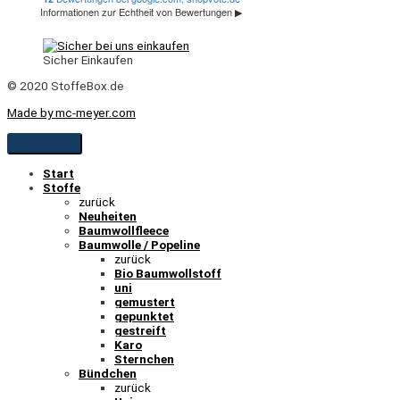
Sicher Einkaufen
© 2020 StoffeBox.de
Made by mc-meyer.com
Start
Stoffe
zurück
Neuheiten
Baumwollfleece
Baumwolle / Popeline
zurück
Bio Baumwollstoff
uni
gemustert
gepunktet
gestreift
Karo
Sternchen
Bündchen
zurück