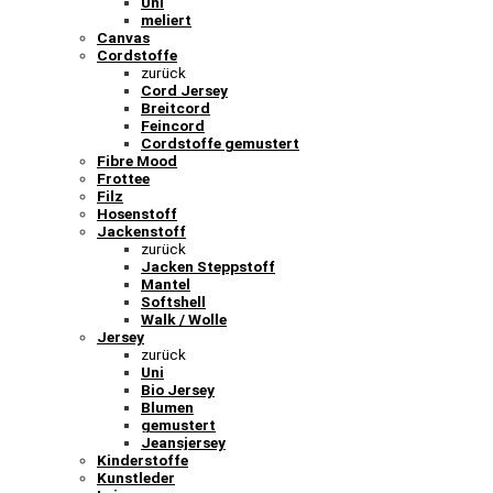
Uni
meliert
Canvas
Cordstoffe
zurück
Cord Jersey
Breitcord
Feincord
Cordstoffe gemustert
Fibre Mood
Frottee
Filz
Hosenstoff
Jackenstoff
zurück
Jacken Steppstoff
Mantel
Softshell
Walk / Wolle
Jersey
zurück
Uni
Bio Jersey
Blumen
gemustert
Jeansjersey
Kinderstoffe
Kunstleder