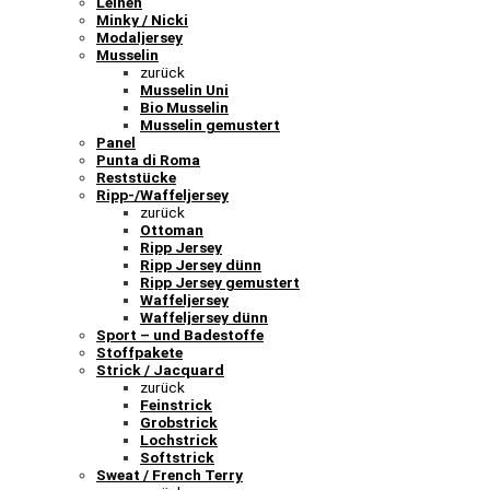
Leinen
Minky / Nicki
Modaljersey
Musselin
zurück
Musselin Uni
Bio Musselin
Musselin gemustert
Panel
Punta di Roma
Reststücke
Ripp-/Waffeljersey
zurück
Ottoman
Ripp Jersey
Ripp Jersey dünn
Ripp Jersey gemustert
Waffeljersey
Waffeljersey dünn
Sport – und Badestoffe
Stoffpakete
Strick / Jacquard
zurück
Feinstrick
Grobstrick
Lochstrick
Softstrick
Sweat / French Terry