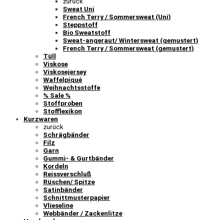
zurück
Sweat Uni
French Terry / Sommersweat (Uni)
Steppstoff
Bio Sweatstoff
Sweat-angeraut/ Wintersweat (gemustert)
French Terry / Sommersweat (gemustert)
Tüll
Viskose
Viskosejersey
Waffelpiqué
Weihnachtsstoffe
% Sale %
Stoffproben
Stofflexikon
Kurzwaren
zurück
Schrägbänder
Filz
Garn
Gummi- & Gurtbänder
Kordeln
Reissverschluß
Rüschen/ Spitze
Satinbänder
Schnittmusterpapier
Vlieseline
Webbänder / Zackenlitze