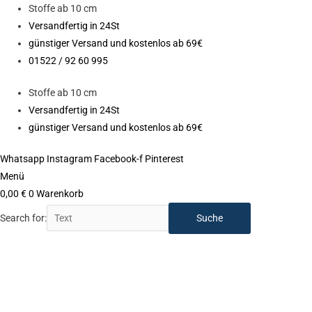
Zum
Stoffe ab 10 cm
Inhalt
Versandfertig in 24St
springen
günstiger Versand und kostenlos ab 69€
01522 / 92 60 995
Stoffe ab 10 cm
Versandfertig in 24St
günstiger Versand und kostenlos ab 69€
Whatsapp
Instagram
Facebook-f
Pinterest
Menü
0,00
€
0
Warenkorb
Search for:
Schnittmuster
Pattydoo
"Freestyle
Hoodie
NELLY"