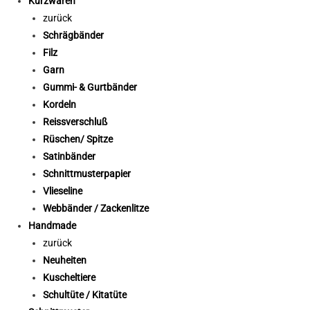
Kurzwaren
zurück
Schrägbänder
Filz
Garn
Gummi- & Gurtbänder
Kordeln
Reissverschluß
Rüschen/ Spitze
Satinbänder
Schnittmusterpapier
Vlieseline
Webbänder / Zackenlitze
Handmade
zurück
Neuheiten
Kuscheltiere
Schultüte / Kitatüte