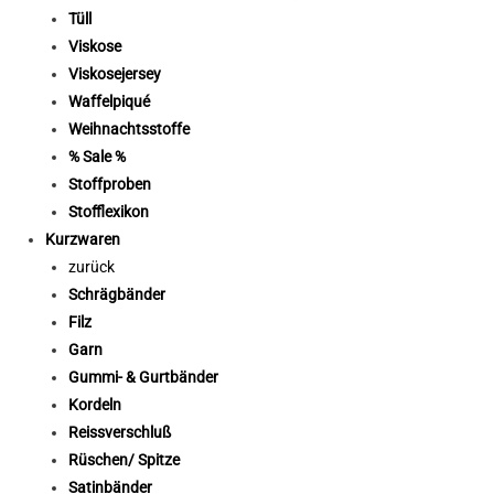
Tüll
Viskose
Viskosejersey
Waffelpiqué
Weihnachtsstoffe
% Sale %
Stoffproben
Stofflexikon
Kurzwaren
zurück
Schrägbänder
Filz
Garn
Gummi- & Gurtbänder
Kordeln
Reissverschluß
Rüschen/ Spitze
Satinbänder