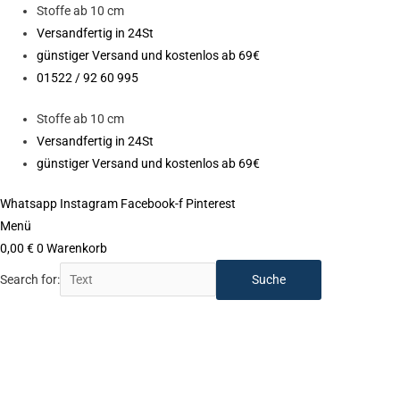
Zum
Stoffe ab 10 cm
Inhalt
Versandfertig in 24St
springen
günstiger Versand und kostenlos ab 69€
01522 / 92 60 995
Stoffe ab 10 cm
Versandfertig in 24St
günstiger Versand und kostenlos ab 69€
Whatsapp
Instagram
Facebook-f
Pinterest
Menü
0,00
€
0
Warenkorb
Search for:
Schnittmuster-
Fadenkäfer
"VICKY
KINDER"
Menge