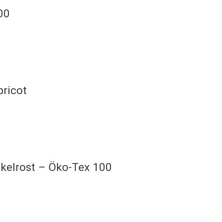
00
pricot
nkelrost – Öko-Tex 100