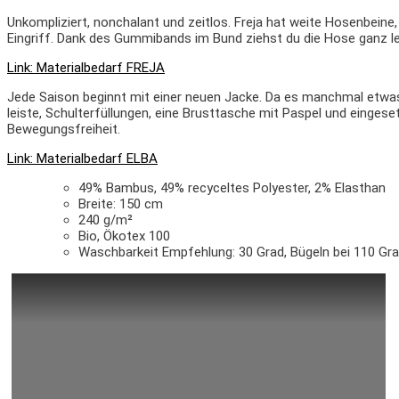
Unkompliziert, nonchalant und zeitlos.
Freja hat weite Hosenbeine,
Eingriff. Dank des
Gummibands im Bund ziehst du die Hose ganz le
Link: Materialbedarf FREJA
Jede Saison beginnt mit einer neuen Jacke.
Da es manchmal etwa
leiste, Schulterfüllungen, eine Brusttasche mit Paspel und
eingese
Bewegungsfreiheit.
Link: Materialbedarf ELBA
49% Bambus, 49% recyceltes Polyester, 2% Elasthan
Breite: 150 cm
240 g/m²
Bio, Ökotex 100
Waschbarkeit Empfehlung: 30 Grad, Bügeln bei 110 Grad