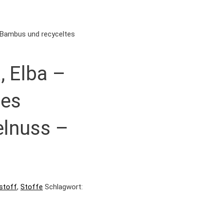
o Bambus und recyceltes
, Elba –
tes
elnuss –
stoff
,
Stoffe
Schlagwort: