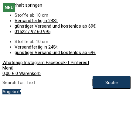
Zum Inhalt springen
NEU
NEU
NEU
Stoffe ab 10 cm
Versandfertig in 24St
günstiger Versand und kostenlos ab 69€
01522 / 92 60 995
Stoffe ab 10 cm
Versandfertig in 24St
günstiger Versand und kostenlos ab 69€
Whatsapp
Instagram
Facebook-f
Pinterest
Menü
0,00
€
0
Warenkorb
Search for:
Angebot!