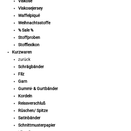
Viskose
Viskosejersey
Waffelpiqué
Weihnachtsstoffe
% Sale %
Stoffproben
Stofflexikon
Kurzwaren
zurück
Schrägbänder
Filz
Garn
Gummi- & Gurtbänder
Kordeln
Reissverschluß
Rüschen/ Spitze
Satinbänder
Schnittmusterpapier