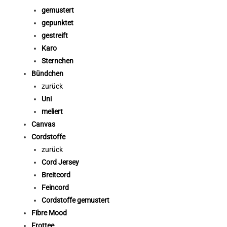
gemustert
gepunktet
gestreift
Karo
Sternchen
Bündchen
zurück
Uni
meliert
Canvas
Cordstoffe
zurück
Cord Jersey
Breitcord
Feincord
Cordstoffe gemustert
Fibre Mood
Frottee