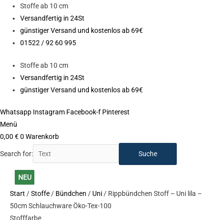
Zum
Stoffe ab 10 cm
Inhalt
Versandfertig in 24St
springen
günstiger Versand und kostenlos ab 69€
01522 / 92 60 995
Stoffe ab 10 cm
Versandfertig in 24St
günstiger Versand und kostenlos ab 69€
Whatsapp
Instagram
Facebook-f
Pinterest
Menü
0,00
€
0
Warenkorb
Search for:
Rippbündchen
NEU
NEU
NEU
NEU
NEU
NEU
NEU
NEU
NEU
NEU
NEU
Stoff
NEU
Start
/
Stoffe
/
Bündchen
/
Uni
/ Rippbündchen Stoff – Uni lila –
-
50cm Schlauchware Öko-Tex-100
Uni
Stofffarbe
lila