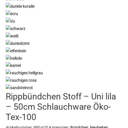
-
50cm
Schlauchware
Öko-
Tex-
100
Menge
Rippbündchen Stoff – Uni lila
– 50cm Schlauchware Öko-
Tex-100
Artikelnummer:
980-620
Kategorien:
Bündchen
,
Neuheiten