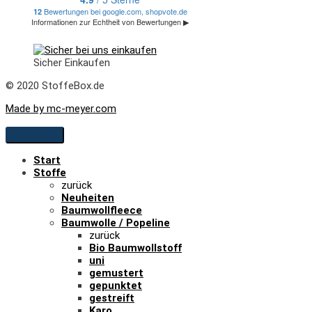
Sicher Einkaufen
© 2020 StoffeBox.de
Made by mc-meyer.com
Start
Stoffe
zurück
Neuheiten
Baumwollfleece
Baumwolle / Popeline
zurück
Bio Baumwollstoff
uni
gemustert
gepunktet
gestreift
Karo