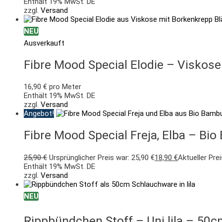
Enthält 19% MwSt. DE
zzgl.
Versand
NEU
Ausverkauft
Fibre Mood Special Elodie – Viskose
16,90
€
pro Meter
Enthält 19% MwSt. DE
zzgl.
Versand
Angebot!
Fibre Mood Special Freja, Elba – Bi
25,90
€
Ursprünglicher Preis war: 25,90 €
18,90
€
Aktueller Prei
Enthält 19% MwSt. DE
zzgl.
Versand
NEU
Rippbündchen Stoff – Uni lila – 5