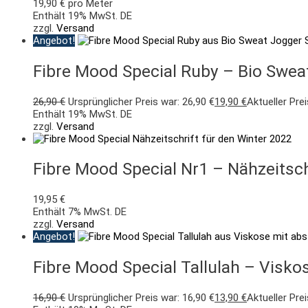
19,90
€
pro Meter
Enthält 19% MwSt. DE
zzgl.
Versand
Angebot!
Fibre Mood Special Ruby – Bio Sweat
26,90
€
Ursprünglicher Preis war: 26,90 €
19,90
€
Aktueller Prei
Enthält 19% MwSt. DE
zzgl.
Versand
Fibre Mood Special Nr1 – Nähzeitsc
19,95
€
Enthält 7% MwSt. DE
zzgl.
Versand
Angebot!
Fibre Mood Special Tallulah – Visko
16,90
€
Ursprünglicher Preis war: 16,90 €
13,90
€
Aktueller Prei