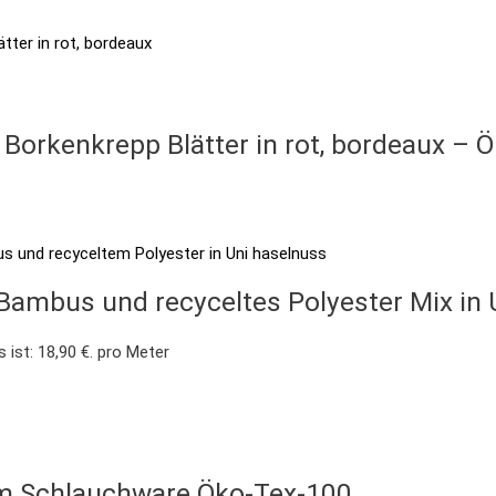
 Borkenkrepp Blätter in rot, bordeaux – 
o Bambus und recyceltes Polyester Mix in
s ist: 18,90 €.
pro Meter
0cm Schlauchware Öko-Tex-100