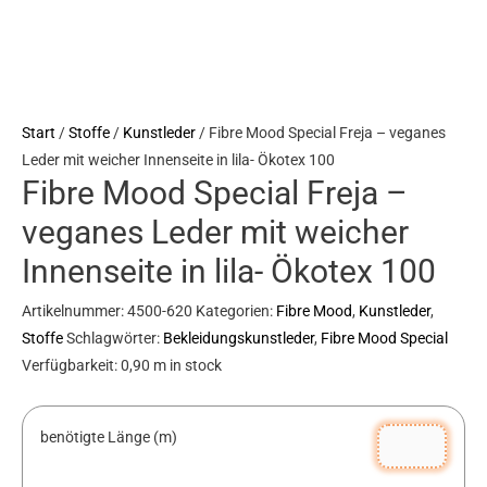
veganes
Leder
mit
weicher
Start
/
Stoffe
/
Kunstleder
/ Fibre Mood Special Freja – veganes
Innenseite
Leder mit weicher Innenseite in lila- Ökotex 100
in
Fibre Mood Special Freja –
lila-
Ökotex
veganes Leder mit weicher
100
Innenseite in lila- Ökotex 100
Menge
Artikelnummer:
4500-620
Kategorien:
Fibre Mood
,
Kunstleder
,
Stoffe
Schlagwörter:
Bekleidungskunstleder
,
Fibre Mood Special
Verfügbarkeit:
0,90 m in stock
benötigte Länge (m)