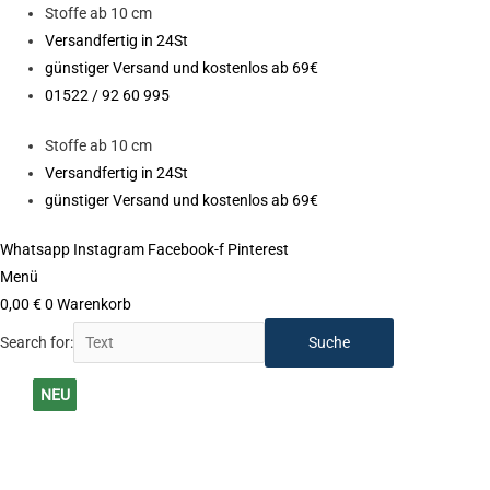
Zum
Stoffe ab 10 cm
Inhalt
Versandfertig in 24St
springen
günstiger Versand und kostenlos ab 69€
01522 / 92 60 995
Stoffe ab 10 cm
Versandfertig in 24St
günstiger Versand und kostenlos ab 69€
Whatsapp
Instagram
Facebook-f
Pinterest
Menü
0,00
€
0
Warenkorb
Search for:
Fibre
Ursprünglicher
Ursprünglicher
Ursprünglicher
Ursprünglicher
Aktueller
Aktueller
Aktueller
Aktueller
NEU
NEU
NEU
Mood
Preis
Preis
Preis
Preis
Preis
Preis
Preis
Preis
Special
war:
war:
war:
war:
ist:
ist:
ist:
ist:
Freja
25,90 €
26,90 €
36,90 €
16,90 €
18,90 €.
19,90 €.
26,90 €.
13,90 €.
-