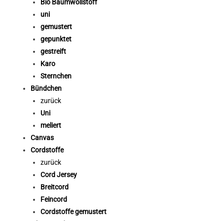
Bio Baumwollstoff
uni
gemustert
gepunktet
gestreift
Karo
Sternchen
Bündchen
zurück
Uni
meliert
Canvas
Cordstoffe
zurück
Cord Jersey
Breitcord
Feincord
Cordstoffe gemustert