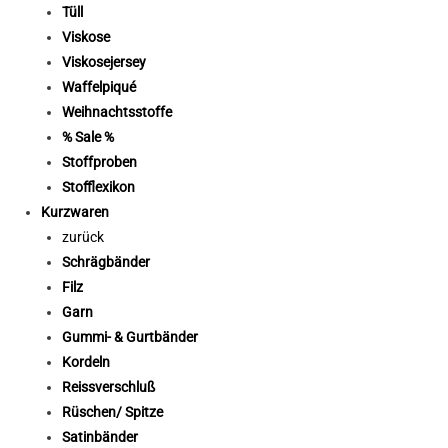
Tüll
Viskose
Viskosejersey
Waffelpiqué
Weihnachtsstoffe
% Sale %
Stoffproben
Stofflexikon
Kurzwaren
zurück
Schrägbänder
Filz
Garn
Gummi- & Gurtbänder
Kordeln
Reissverschluß
Rüschen/ Spitze
Satinbänder