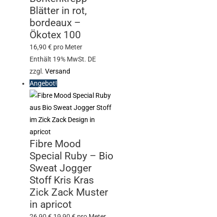
Blätter in rot,
bordeaux –
Ökotex 100
16,90
€
pro Meter
Enthält 19% MwSt. DE
zzgl.
Versand
Angebot!
Fibre Mood
Special Ruby – Bio
Sweat Jogger
Stoff Kris Kras
Zick Zack Muster
in apricot
26,90
€
19,90
€
pro Meter