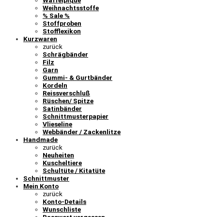
Waffelpiqué
Weihnachtsstoffe
% Sale %
Stoffproben
Stofflexikon
Kurzwaren
zurück
Schrägbänder
Filz
Garn
Gummi- & Gurtbänder
Kordeln
Reissverschluß
Rüschen/ Spitze
Satinbänder
Schnittmusterpapier
Vlieseline
Webbänder / Zackenlitze
Handmade
zurück
Neuheiten
Kuscheltiere
Schultüte / Kitatüte
Schnittmuster
Mein Konto
zurück
Konto-Details
Wunschliste