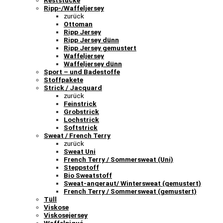
Reststücke
Ripp-/Waffeljersey
zurück
Ottoman
Ripp Jersey
Ripp Jersey dünn
Ripp Jersey gemustert
Waffeljersey
Waffeljersey dünn
Sport – und Badestoffe
Stoffpakete
Strick / Jacquard
zurück
Feinstrick
Grobstrick
Lochstrick
Softstrick
Sweat / French Terry
zurück
Sweat Uni
French Terry / Sommersweat (Uni)
Steppstoff
Bio Sweatstoff
Sweat-angeraut/ Wintersweat (gemustert)
French Terry / Sommersweat (gemustert)
Tüll
Viskose
Viskosejersey