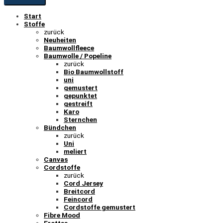
Start
Stoffe
zurück
Neuheiten
Baumwollfleece
Baumwolle / Popeline
zurück
Bio Baumwollstoff
uni
gemustert
gepunktet
gestreift
Karo
Sternchen
Bündchen
zurück
Uni
meliert
Canvas
Cordstoffe
zurück
Cord Jersey
Breitcord
Feincord
Cordstoffe gemustert
Fibre Mood