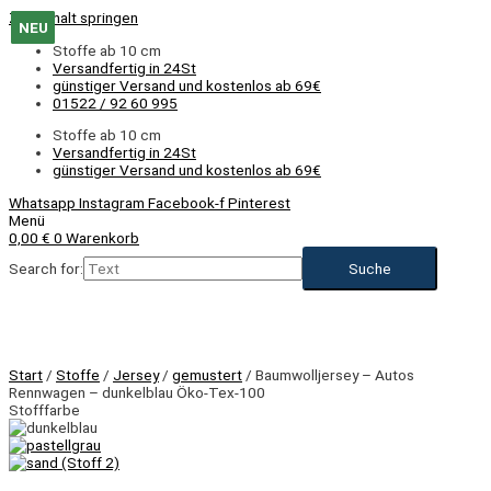
Zum Inhalt springen
NEU
NEU
NEU
NEU
NEU
NEU
NEU
NEU
NEU
NEU
NEU
NEU
Stoffe ab 10 cm
Versandfertig in 24St
günstiger Versand und kostenlos ab 69€
01522 / 92 60 995
Stoffe ab 10 cm
Versandfertig in 24St
günstiger Versand und kostenlos ab 69€
Whatsapp
Instagram
Facebook-f
Pinterest
Menü
0,00
€
0
Warenkorb
Search for:
NEU
Start
/
Stoffe
/
Jersey
/
gemustert
/ Baumwolljersey – Autos
Rennwagen – dunkelblau Öko-Tex-100
Stofffarbe