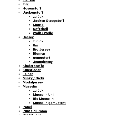
Frottee
Filz
Hosenstoff
Jackenstoff
zurück
Jacken Steppstoff
Mantel
Softshell
Walk / Wolle
Jersey
zurück
Uni
Bio Jersey
Blumen
gemustert
Jeansjersey
Kinderstoffe
Kunstleder
Leinen
Minky / Nicki
Modaljersey
Musselin
zurück
Musselin Uni
Bio Musselin
Musselin gemustert
Panel
Punta di Roma