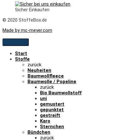
Sicher Einkaufen
© 2020 StoffeBox.de
Made by mc-meyer.com
Start
Stoffe
zurück
Neuheiten
Baumwollfleece
Baumwolle / Popeline
zurück
Bio Baumwollstoff
uni
gemustert
gepunktet
gestreift
Karo
Sternchen
Bündchen
zurück