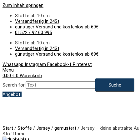
Zum Inhalt springen
Stoffe ab 10 cm
Versandfertig in 24St
günstiger Versand und kostenlos ab 69€
01522 / 92 60 995
Stoffe ab 10 cm
Versandfertig in 24St
günstiger Versand und kostenlos ab 69€
Whatsapp
Instagram
Facebook-f
Pinterest
Menü
0,00
€
0
Warenkorb
Search for:
Angebot!
Start
/
Stoffe
/
Jersey
/
gemustert
/ Jersey – kleine abstrakte Au
Stofffarbe