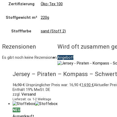
Zertifizierung
Öko-Tex 100
Stoffgewicht m²
220g
Stofffarbe
sand (Stoff 2)
Rezensionen
Wird oft zusammen ge
Es gibt noch keine Rezensionen.
Angebot!
Jersey – Piraten – Kompass – Schwert
16,90
€
Ursprünglicher Preis war: 16,90 €
14,90
€
Aktueller Prei
Enthält 19% MwSt. DE
zzgl.
Versand
Lieferzeit: ca. 1-2 Werktage
NEU
Ausverkauft