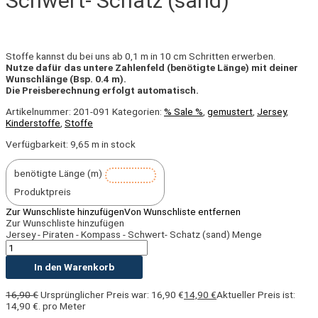
Schwert- Schatz (sand)
Stoffe kannst du bei uns ab 0,1 m in 10 cm Schritten erwerben.
Nutze dafür das untere Zahlenfeld (benötigte Länge) mit deiner
Wunschlänge (Bsp. 0.4 m).
Die Preisberechnung erfolgt automatisch.
Artikelnummer:
201-091
Kategorien:
% Sale %
,
gemustert
,
Jersey
,
Kinderstoffe
,
Stoffe
Verfügbarkeit:
9,65 m in stock
benötigte Länge (m)
Produktpreis
Zur Wunschliste hinzufügen
Von Wunschliste entfernen
Zur Wunschliste hinzufügen
Jersey - Piraten - Kompass - Schwert- Schatz (sand) Menge
In den Warenkorb
16,90
€
Ursprünglicher Preis war: 16,90 €
14,90
€
Aktueller Preis ist:
14,90 €.
pro Meter