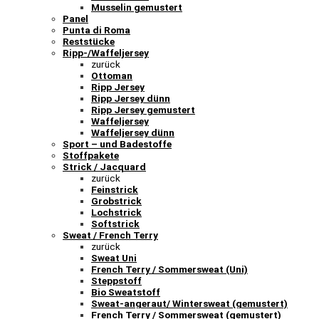
Musselin gemustert
Panel
Punta di Roma
Reststücke
Ripp-/Waffeljersey
zurück
Ottoman
Ripp Jersey
Ripp Jersey dünn
Ripp Jersey gemustert
Waffeljersey
Waffeljersey dünn
Sport – und Badestoffe
Stoffpakete
Strick / Jacquard
zurück
Feinstrick
Grobstrick
Lochstrick
Softstrick
Sweat / French Terry
zurück
Sweat Uni
French Terry / Sommersweat (Uni)
Steppstoff
Bio Sweatstoff
Sweat-angeraut/ Wintersweat (gemustert)
French Terry / Sommersweat (gemustert)