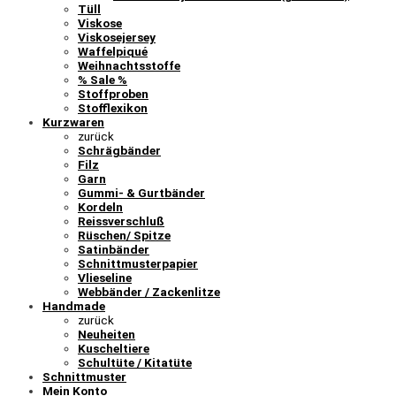
Tüll
Viskose
Viskosejersey
Waffelpiqué
Weihnachtsstoffe
% Sale %
Stoffproben
Stofflexikon
Kurzwaren
zurück
Schrägbänder
Filz
Garn
Gummi- & Gurtbänder
Kordeln
Reissverschluß
Rüschen/ Spitze
Satinbänder
Schnittmusterpapier
Vlieseline
Webbänder / Zackenlitze
Handmade
zurück
Neuheiten
Kuscheltiere
Schultüte / Kitatüte
Schnittmuster
Mein Konto