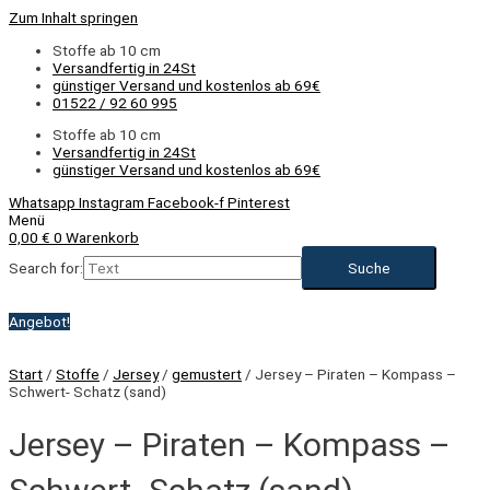
Zum Inhalt springen
Stoffe ab 10 cm
Versandfertig in 24St
günstiger Versand und kostenlos ab 69€
01522 / 92 60 995
Stoffe ab 10 cm
Versandfertig in 24St
günstiger Versand und kostenlos ab 69€
Whatsapp
Instagram
Facebook-f
Pinterest
Menü
0,00
€
0
Warenkorb
Search for:
Angebot!
Start
/
Stoffe
/
Jersey
/
gemustert
/ Jersey – Piraten – Kompass –
Schwert- Schatz (sand)
Jersey – Piraten – Kompass –