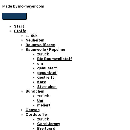
Made by mc-meyer.com
Start
Stoffe
zurück
Neuheiten
Baumwollfleece
Baumwolle / Popeline
zurück
Bio Baumwollstoff
uni
gemustert
gepunktet
gestreift
Karo
Sternchen
Bündchen
zurück
Uni
meliert
Canvas
Cordstoffe
zurück
Cord Jersey
Breitcord