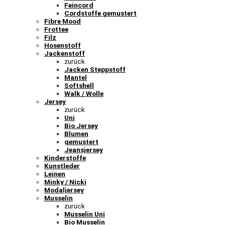
Feincord
Cordstoffe gemustert
Fibre Mood
Frottee
Filz
Hosenstoff
Jackenstoff
zurück
Jacken Steppstoff
Mantel
Softshell
Walk / Wolle
Jersey
zurück
Uni
Bio Jersey
Blumen
gemustert
Jeansjersey
Kinderstoffe
Kunstleder
Leinen
Minky / Nicki
Modaljersey
Musselin
zurück
Musselin Uni
Bio Musselin