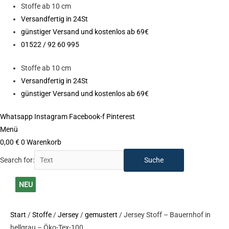
Zum
Stoffe ab 10 cm
Inhalt
Versandfertig in 24St
springen
günstiger Versand und kostenlos ab 69€
01522 / 92 60 995
Stoffe ab 10 cm
Versandfertig in 24St
günstiger Versand und kostenlos ab 69€
Whatsapp
Instagram
Facebook-f
Pinterest
Menü
0,00
€
0
Warenkorb
Search for:
Jersey
NEU
NEU
NEU
NEU
NEU
NEU
NEU
NEU
NEU
NEU
Stoff
NEU
-
Start
/
Stoffe
/
Jersey
/
gemustert
/ Jersey Stoff – Bauernhof in
Bauernhof
hellgrau – Öko-Tex-100
in