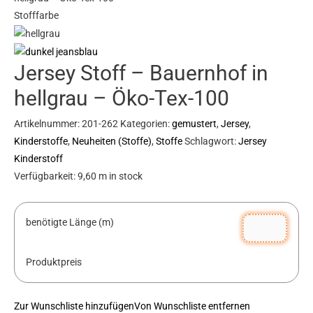
Stofffarbe
hellgrau
-
Öko-
Jersey Stoff – Bauernhof in
Tex-
100
hellgrau – Öko-Tex-100
Menge
Artikelnummer:
201-262
Kategorien:
gemustert
,
Jersey
,
Kinderstoffe
,
Neuheiten (Stoffe)
,
Stoffe
Schlagwort:
Jersey
Kinderstoff
Verfügbarkeit:
9,60 m in stock
benötigte Länge (m)
Produktpreis
Zur Wunschliste hinzufügen
Von Wunschliste entfernen