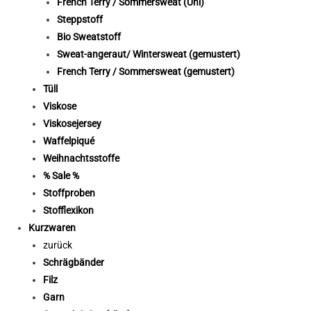
French Terry / Sommersweat (Uni)
Steppstoff
Bio Sweatstoff
Sweat-angeraut/ Wintersweat (gemustert)
French Terry / Sommersweat (gemustert)
Tüll
Viskose
Viskosejersey
Waffelpiqué
Weihnachtsstoffe
% Sale %
Stoffproben
Stofflexikon
Kurzwaren
zurück
Schrägbänder
Filz
Garn