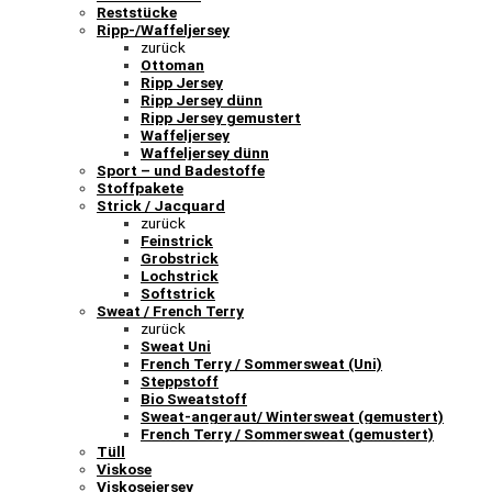
Reststücke
Ripp-/Waffeljersey
zurück
Ottoman
Ripp Jersey
Ripp Jersey dünn
Ripp Jersey gemustert
Waffeljersey
Waffeljersey dünn
Sport – und Badestoffe
Stoffpakete
Strick / Jacquard
zurück
Feinstrick
Grobstrick
Lochstrick
Softstrick
Sweat / French Terry
zurück
Sweat Uni
French Terry / Sommersweat (Uni)
Steppstoff
Bio Sweatstoff
Sweat-angeraut/ Wintersweat (gemustert)
French Terry / Sommersweat (gemustert)
Tüll
Viskose
Viskosejersey