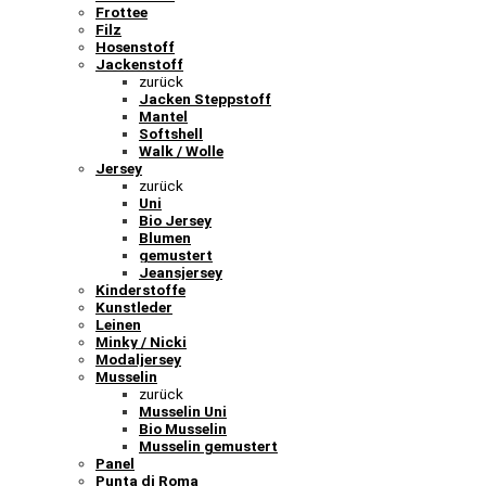
Frottee
Filz
Hosenstoff
Jackenstoff
zurück
Jacken Steppstoff
Mantel
Softshell
Walk / Wolle
Jersey
zurück
Uni
Bio Jersey
Blumen
gemustert
Jeansjersey
Kinderstoffe
Kunstleder
Leinen
Minky / Nicki
Modaljersey
Musselin
zurück
Musselin Uni
Bio Musselin
Musselin gemustert
Panel
Punta di Roma