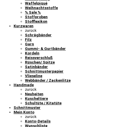
Waffelpiqué
Weihnachtsstoffe
% Sale %
Stoffproben
Stofflexikon
Kurzwaren
zurück
Schrägbänder
Filz
Garn
Gummi- & Gurtbänder
Kordeln
Reissverschluß
Rüschen/ Spitze
Satinbänder
Schnittmusterpapier
Vlieseline
Webbänder / Zackenlitze
Handmade
zurück
Neuheiten
Kuscheltiere
Schultüte / Kitatüte
Schnittmuster
Mein Konto
zurück
Konto-Details
Wunschliste