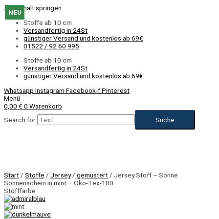
Zum Inhalt springen
NEU
NEU
NEU
NEU
NEU
NEU
NEU
NEU
NEU
Stoffe ab 10 cm
Versandfertig in 24St
günstiger Versand und kostenlos ab 69€
01522 / 92 60 995
Stoffe ab 10 cm
Versandfertig in 24St
günstiger Versand und kostenlos ab 69€
Whatsapp
Instagram
Facebook-f
Pinterest
Menü
0,00
€
0
Warenkorb
Search for:
NEU
Start
/
Stoffe
/
Jersey
/
gemustert
/ Jersey Stoff – Sonne
Sonnenschein in mint – Öko-Tex-100
Stofffarbe