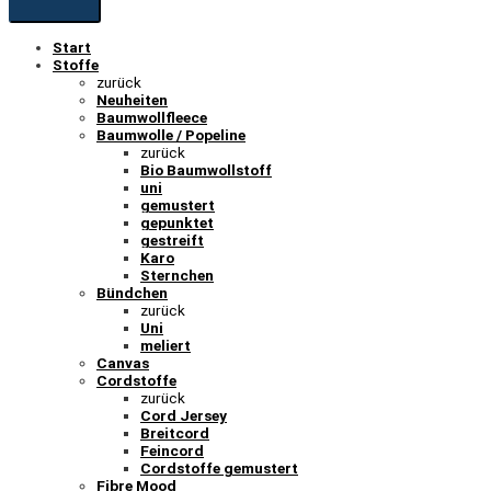
Start
Stoffe
zurück
Neuheiten
Baumwollfleece
Baumwolle / Popeline
zurück
Bio Baumwollstoff
uni
gemustert
gepunktet
gestreift
Karo
Sternchen
Bündchen
zurück
Uni
meliert
Canvas
Cordstoffe
zurück
Cord Jersey
Breitcord
Feincord
Cordstoffe gemustert
Fibre Mood