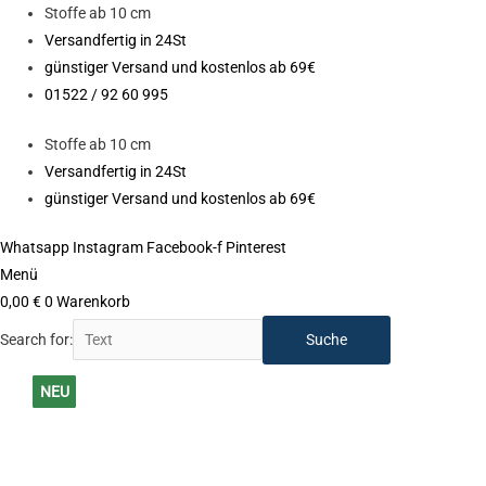
Zum
Stoffe ab 10 cm
Inhalt
Versandfertig in 24St
springen
günstiger Versand und kostenlos ab 69€
01522 / 92 60 995
Stoffe ab 10 cm
Versandfertig in 24St
günstiger Versand und kostenlos ab 69€
Whatsapp
Instagram
Facebook-f
Pinterest
Menü
0,00
€
0
Warenkorb
Search for:
Ursprünglicher
Aktueller
NEU
NEU
NEU
NEU
NEU
NEU
NEU
NEU
NEU
NEU
Preis
Preis
NEU
war:
ist:
14,90 €
11,90 €.