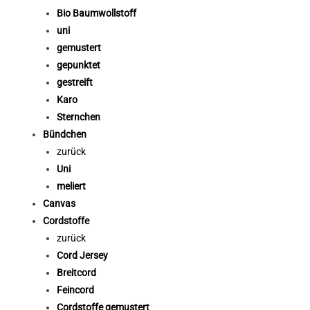
Bio Baumwollstoff
uni
gemustert
gepunktet
gestreift
Karo
Sternchen
Bündchen
zurück
Uni
meliert
Canvas
Cordstoffe
zurück
Cord Jersey
Breitcord
Feincord
Cordstoffe gemustert