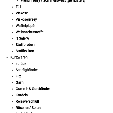
French Terry / Sommersweat (gemustert)
Tüll
Viskose
Viskosejersey
Waffelpiqué
Weihnachtsstoffe
% Sale %
Stoffproben
Stofflexikon
Kurzwaren
zurück
Schrägbänder
Filz
Garn
Gummi- & Gurtbänder
Kordeln
Reissverschluß
Rüschen/ Spitze