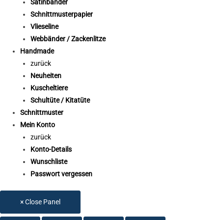
Satinbänder
Schnittmusterpapier
Vlieseline
Webbänder / Zackenlitze
Handmade
zurück
Neuheiten
Kuscheltiere
Schultüte / Kitatüte
Schnittmuster
Mein Konto
zurück
Konto-Details
Wunschliste
Passwort vergessen
× Close Panel