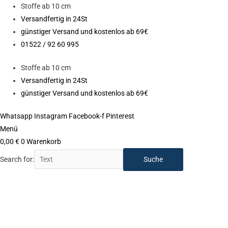
Zum
Stoffe ab 10 cm
Inhalt
Versandfertig in 24St
springen
günstiger Versand und kostenlos ab 69€
01522 / 92 60 995
Stoffe ab 10 cm
Versandfertig in 24St
günstiger Versand und kostenlos ab 69€
Whatsapp
Instagram
Facebook-f
Pinterest
Menü
0,00
€
0
Warenkorb
Search for:
Ursprünglicher
Aktueller
Preis
Preis
war:
ist:
7,90 €
4,90 €.