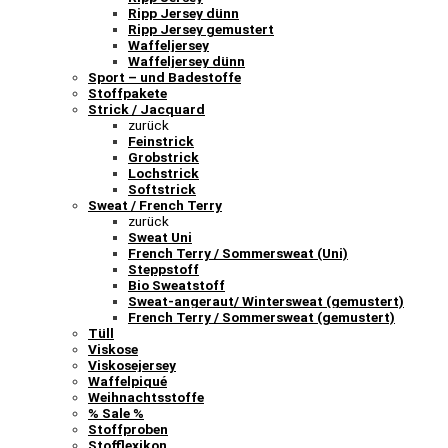
Ripp Jersey dünn
Ripp Jersey gemustert
Waffeljersey
Waffeljersey dünn
Sport – und Badestoffe
Stoffpakete
Strick / Jacquard
zurück
Feinstrick
Grobstrick
Lochstrick
Softstrick
Sweat / French Terry
zurück
Sweat Uni
French Terry / Sommersweat (Uni)
Steppstoff
Bio Sweatstoff
Sweat-angeraut/ Wintersweat (gemustert)
French Terry / Sommersweat (gemustert)
Tüll
Viskose
Viskosejersey
Waffelpiqué
Weihnachtsstoffe
% Sale %
Stoffproben
Stofflexikon