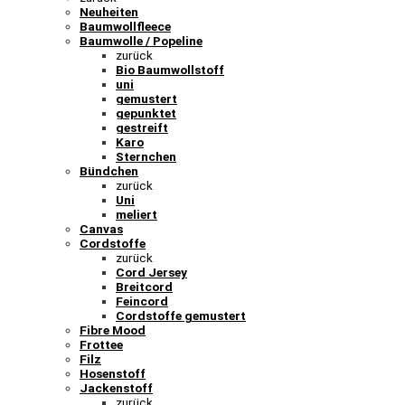
Neuheiten
Baumwollfleece
Baumwolle / Popeline
zurück
Bio Baumwollstoff
uni
gemustert
gepunktet
gestreift
Karo
Sternchen
Bündchen
zurück
Uni
meliert
Canvas
Cordstoffe
zurück
Cord Jersey
Breitcord
Feincord
Cordstoffe gemustert
Fibre Mood
Frottee
Filz
Hosenstoff
Jackenstoff
zurück