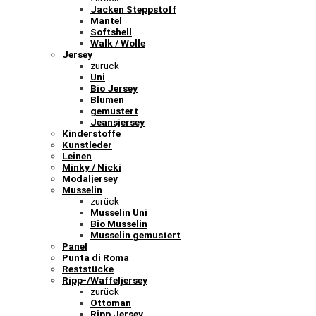
Jacken Steppstoff
Mantel
Softshell
Walk / Wolle
Jersey
zurück
Uni
Bio Jersey
Blumen
gemustert
Jeansjersey
Kinderstoffe
Kunstleder
Leinen
Minky / Nicki
Modaljersey
Musselin
zurück
Musselin Uni
Bio Musselin
Musselin gemustert
Panel
Punta di Roma
Reststücke
Ripp-/Waffeljersey
zurück
Ottoman
Ripp Jersey