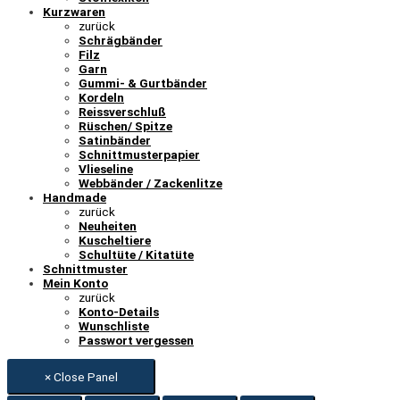
Kurzwaren
zurück
Schrägbänder
Filz
Garn
Gummi- & Gurtbänder
Kordeln
Reissverschluß
Rüschen/ Spitze
Satinbänder
Schnittmusterpapier
Vlieseline
Webbänder / Zackenlitze
Handmade
zurück
Neuheiten
Kuscheltiere
Schultüte / Kitatüte
Schnittmuster
Mein Konto
zurück
Konto-Details
Wunschliste
Passwort vergessen
× Close Panel