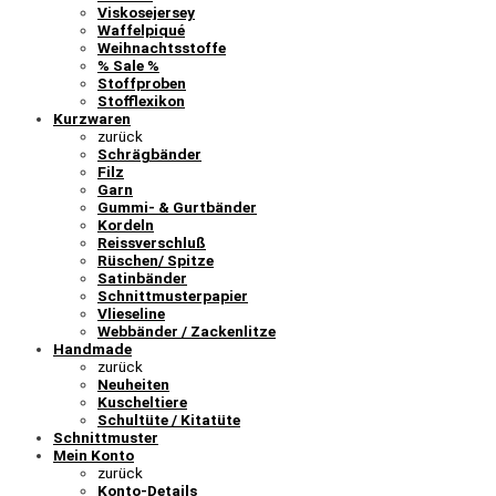
Viskosejersey
Waffelpiqué
Weihnachtsstoffe
% Sale %
Stoffproben
Stofflexikon
Kurzwaren
zurück
Schrägbänder
Filz
Garn
Gummi- & Gurtbänder
Kordeln
Reissverschluß
Rüschen/ Spitze
Satinbänder
Schnittmusterpapier
Vlieseline
Webbänder / Zackenlitze
Handmade
zurück
Neuheiten
Kuscheltiere
Schultüte / Kitatüte
Schnittmuster
Mein Konto
zurück
Konto-Details