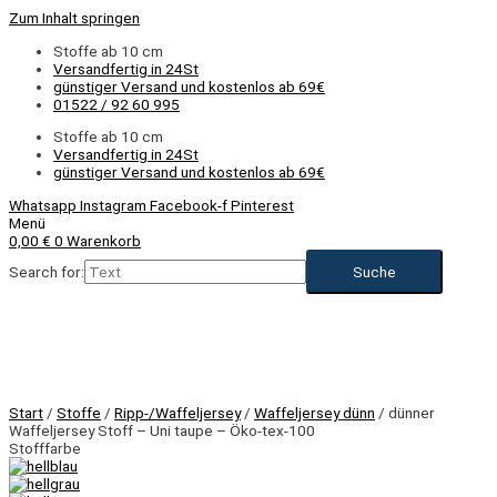
Zum Inhalt springen
Stoffe ab 10 cm
Versandfertig in 24St
günstiger Versand und kostenlos ab 69€
01522 / 92 60 995
Stoffe ab 10 cm
Versandfertig in 24St
günstiger Versand und kostenlos ab 69€
Whatsapp
Instagram
Facebook-f
Pinterest
Menü
0,00
€
0
Warenkorb
Search for:
NEU
Start
/
Stoffe
/
Ripp-/Waffeljersey
/
Waffeljersey dünn
/ dünner
Waffeljersey Stoff – Uni taupe – Öko-tex-100
Stofffarbe