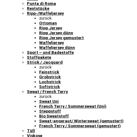
Punta di Roma
Reststücke
Ripp-/Waffeljersey
zurück
Ottoman
Ripp Jersey
Ripp Jersey dünn
Ripp Jersey gemustert
Waffeljersey
Waffeljersey dünn
Sport – und Badestoffe
Stoffpakete
Strick / Jacquard
zurück
Feinstrick
Grobstrick
Lochstrick
Softstrick
Sweat / French Terry
zurück
Sweat Uni
French Terry / Sommersweat (Uni)
Steppstoff
Bio Sweatstoff
Sweat-angeraut/ Wintersweat (gemustert)
French Terry / Sommersweat (gemustert)
Tüll
Viskose