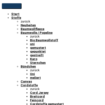
Start
Stoffe
zurück
Neuheiten
Baumwollfleece
Baumwolle / Popeline
zurück
Bio Baumwollstoff
uni
gemustert
gepunktet
gestreift
Karo
Sternchen
Bündchen
zurück
Uni
meliert
Canvas
Cordstoffe
zurück
Cord Jersey
Breitcord
Feincord
Cordstoffe gemustert