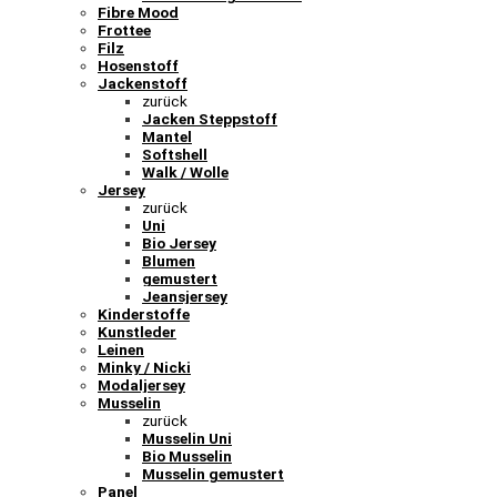
Fibre Mood
Frottee
Filz
Hosenstoff
Jackenstoff
zurück
Jacken Steppstoff
Mantel
Softshell
Walk / Wolle
Jersey
zurück
Uni
Bio Jersey
Blumen
gemustert
Jeansjersey
Kinderstoffe
Kunstleder
Leinen
Minky / Nicki
Modaljersey
Musselin
zurück
Musselin Uni
Bio Musselin
Musselin gemustert
Panel