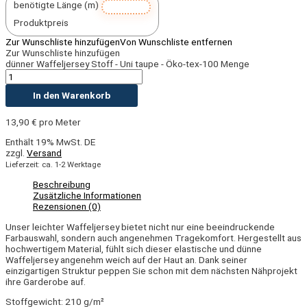
benötigte Länge (m)
Produktpreis
Zur Wunschliste hinzufügen
Von Wunschliste entfernen
Zur Wunschliste hinzufügen
dünner Waffeljersey Stoff - Uni taupe - Öko-tex-100 Menge
In den Warenkorb
13,90
€
pro Meter
Enthält 19% MwSt. DE
zzgl.
Versand
Lieferzeit: ca. 1-2 Werktage
Beschreibung
Zusätzliche Informationen
Rezensionen (0)
Unser leichter Waffeljersey bietet nicht nur eine beeindruckende
Farbauswahl, sondern auch angenehmen Tragekomfort. Hergestellt aus
hochwertigem Material, fühlt sich dieser elastische und dünne
Waffeljersey angenehm weich auf der Haut an. Dank seiner
einzigartigen Struktur peppen Sie schon mit dem nächsten Nähprojekt
ihre Garderobe auf.
Stoffgewicht: 210 g/m²