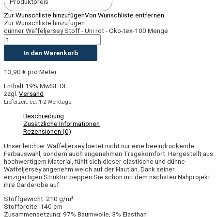
Produktpreis
Zur Wunschliste hinzufügen
Von Wunschliste entfernen
Zur Wunschliste hinzufügen
dünner Waffeljersey Stoff - Uni rot - Öko-tex-100 Menge
In den Warenkorb
13,90
€
pro Meter
Enthält 19% MwSt. DE
zzgl.
Versand
Lieferzeit: ca. 1-2 Werktage
Beschreibung
Zusätzliche Informationen
Rezensionen (0)
Unser leichter Waffeljersey bietet nicht nur eine beeindruckende
Farbauswahl, sondern auch angenehmen Tragekomfort. Hergestellt aus
hochwertigem Material, fühlt sich dieser elastische und dünne
Waffeljersey angenehm weich auf der Haut an. Dank seiner
einzigartigen Struktur peppen Sie schon mit dem nächsten Nähprojekt
ihre Garderobe auf.
Stoffgewicht: 210 g/m²
Stoffbreite: 140 cm
Zusammensetzung: 97% Baumwolle, 3% Elasthan