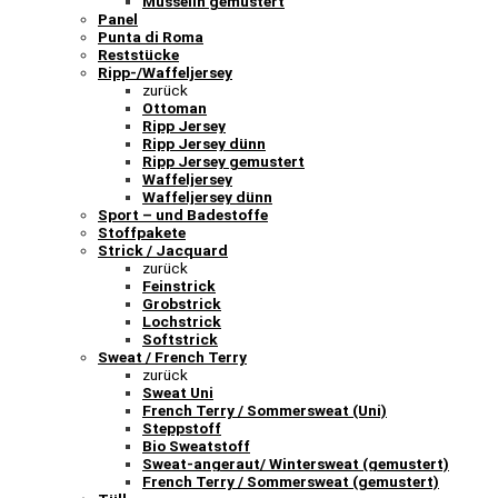
Musselin gemustert
Panel
Punta di Roma
Reststücke
Ripp-/Waffeljersey
zurück
Ottoman
Ripp Jersey
Ripp Jersey dünn
Ripp Jersey gemustert
Waffeljersey
Waffeljersey dünn
Sport – und Badestoffe
Stoffpakete
Strick / Jacquard
zurück
Feinstrick
Grobstrick
Lochstrick
Softstrick
Sweat / French Terry
zurück
Sweat Uni
French Terry / Sommersweat (Uni)
Steppstoff
Bio Sweatstoff
Sweat-angeraut/ Wintersweat (gemustert)
French Terry / Sommersweat (gemustert)