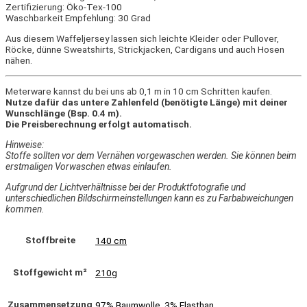
Zertifizierung: Öko-Tex-100
Waschbarkeit Empfehlung: 30 Grad
Aus diesem Waffeljersey lassen sich leichte Kleider oder Pullover,
Röcke, dünne Sweatshirts, Strickjacken, Cardigans und auch Hosen
nähen.
Meterware kannst du bei uns ab 0,1 m in 10 cm Schritten kaufen.
Nutze dafür das untere Zahlenfeld (benötigte Länge) mit deiner
Wunschlänge (Bsp. 0.4 m).
Die Preisberechnung erfolgt automatisch.
Hinweise:
Stoffe sollten vor dem Vernähen vorgewaschen werden. Sie können beim
erstmaligen Vorwaschen etwas einlaufen.
Aufgrund der Lichtverhältnisse bei der Produktfotografie und
unterschiedlichen Bildschirmeinstellungen kann es zu Farbabweichungen
kommen.
Stoffbreite
140 cm
Stoffgewicht m²
210g
Zusammensetzung
97% Baumwolle, 3% Elasthan