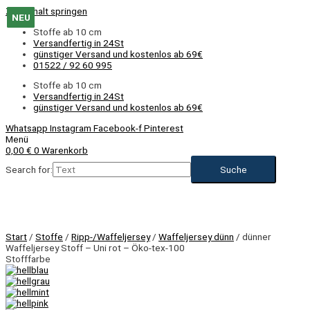
Zum Inhalt springen
NEU
NEU
NEU
NEU
NEU
NEU
NEU
NEU
NEU
NEU
NEU
NEU
Stoffe ab 10 cm
Versandfertig in 24St
günstiger Versand und kostenlos ab 69€
01522 / 92 60 995
Stoffe ab 10 cm
Versandfertig in 24St
günstiger Versand und kostenlos ab 69€
Whatsapp
Instagram
Facebook-f
Pinterest
Menü
0,00
€
0
Warenkorb
Search for:
NEU
Start
/
Stoffe
/
Ripp-/Waffeljersey
/
Waffeljersey dünn
/ dünner
Waffeljersey Stoff – Uni rot – Öko-tex-100
Stofffarbe