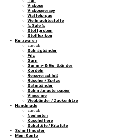
Tüll
Viskose
Viskosejersey
Waffelpiqué
Weihnachtsstoffe
% Sale %
Stoffproben
Stofflexikon
Kurzwaren
zurück
Schrägbänder
Filz
Garn
Gummi- & Gurtbänder
Kordeln
Reissverschluß
Rüschen/ Spitze
Satinbänder
Schnittmusterpapier
Vlieseline
Webbänder / Zackenlitze
Handmade
zurück
Neuheiten
Kuscheltiere
Schultüte / Kitatüte
Schnittmuster
Mein Konto