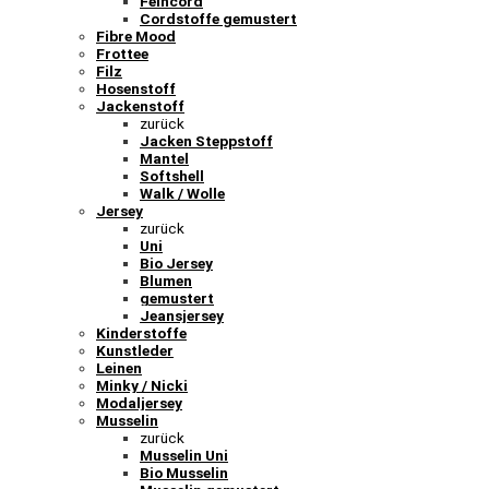
Feincord
Cordstoffe gemustert
Fibre Mood
Frottee
Filz
Hosenstoff
Jackenstoff
zurück
Jacken Steppstoff
Mantel
Softshell
Walk / Wolle
Jersey
zurück
Uni
Bio Jersey
Blumen
gemustert
Jeansjersey
Kinderstoffe
Kunstleder
Leinen
Minky / Nicki
Modaljersey
Musselin
zurück
Musselin Uni
Bio Musselin