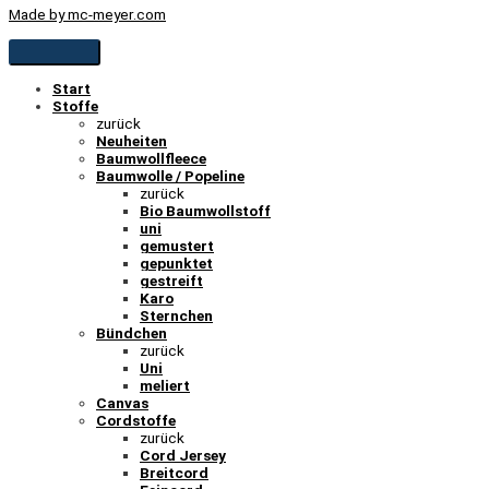
Made by mc-meyer.com
Start
Stoffe
zurück
Neuheiten
Baumwollfleece
Baumwolle / Popeline
zurück
Bio Baumwollstoff
uni
gemustert
gepunktet
gestreift
Karo
Sternchen
Bündchen
zurück
Uni
meliert
Canvas
Cordstoffe
zurück
Cord Jersey
Breitcord