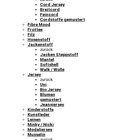
Cord Jersey
Breitcord
Feincord
Cordstoffe gemustert
Fibre Mood
Frottee
Filz
Hosenstoff
Jackenstoff
zurück
Jacken Steppstoff
Mantel
Softshell
Walk / Wolle
Jersey
zurück
Uni
Bio Jersey
Blumen
gemustert
Jeansjersey
Kinderstoffe
Kunstleder
Leinen
Minky / Nicki
Modaljersey
Musselin
zurück