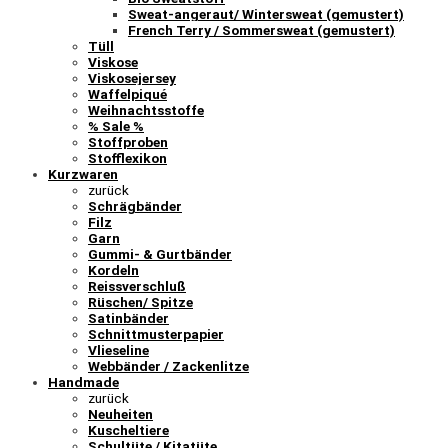
Sweat-angeraut/ Wintersweat (gemustert)
French Terry / Sommersweat (gemustert)
Tüll
Viskose
Viskosejersey
Waffelpiqué
Weihnachtsstoffe
% Sale %
Stoffproben
Stofflexikon
Kurzwaren
zurück
Schrägbänder
Filz
Garn
Gummi- & Gurtbänder
Kordeln
Reissverschluß
Rüschen/ Spitze
Satinbänder
Schnittmusterpapier
Vlieseline
Webbänder / Zackenlitze
Handmade
zurück
Neuheiten
Kuscheltiere
Schultüte / Kitatüte