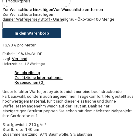
Produktpreis
Zur Wunschliste hinzufügen
Von Wunschliste entfernen
Zur Wunschliste hinzufügen
dünner Waffeljersey Stoff - Uni hellgrau - Öko-tex-100 Menge
In den Warenkorb
13,90
€
pro Meter
Enthält 19% MwSt. DE
zzgl.
Versand
Lieferzeit: ca. 1-2 Werktage
Beschreibung
Zusätzliche Informationen
Rezensionen (0)
Unser leichter Waffeljersey bietet nicht nur eine beeindruckende
Farbauswahl, sondern auch angenehmen Tragekomfort. Hergestellt aus
hochwertigem Material, fühlt sich dieser elastische und dünne
Waffeljersey angenehm weich auf der Haut an. Dank seiner
einzigartigen Struktur peppen Sie schon mit dem nächsten Nähprojekt
ihre Garderobe auf.
Stoffgewicht: 210 g/m²
Stoffbreite: 140 cm
Zusammensetzung: 97% Baumwolle, 3% Elasthan