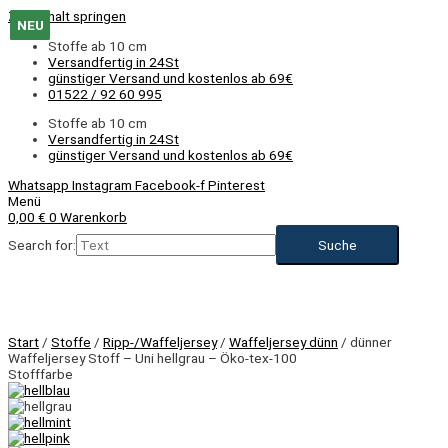
Zum Inhalt springen
NEU
NEU
NEU
NEU
NEU
NEU
NEU
NEU
NEU
NEU
NEU
NEU
Stoffe ab 10 cm
Versandfertig in 24St
günstiger Versand und kostenlos ab 69€
01522 / 92 60 995
Stoffe ab 10 cm
Versandfertig in 24St
günstiger Versand und kostenlos ab 69€
Whatsapp
Instagram
Facebook-f
Pinterest
Menü
0,00
€
0
Warenkorb
Search for:
NEU
Start
/
Stoffe
/
Ripp-/Waffeljersey
/
Waffeljersey dünn
/ dünner
Waffeljersey Stoff – Uni hellgrau – Öko-tex-100
Stofffarbe