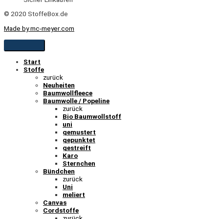
© 2020 StoffeBox.de
Made by mc-meyer.com
Start
Stoffe
zurück
Neuheiten
Baumwollfleece
Baumwolle / Popeline
zurück
Bio Baumwollstoff
uni
gemustert
gepunktet
gestreift
Karo
Sternchen
Bündchen
zurück
Uni
meliert
Canvas
Cordstoffe
zurück