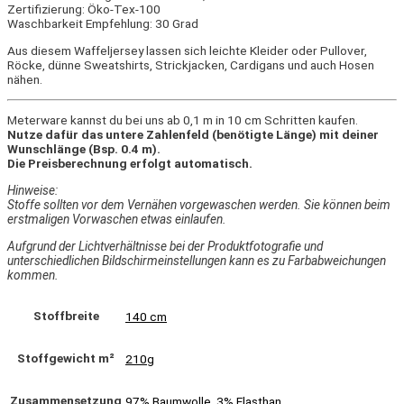
Zertifizierung: Öko-Tex-100
Waschbarkeit Empfehlung: 30 Grad
Aus diesem Waffeljersey lassen sich leichte Kleider oder Pullover,
Röcke, dünne Sweatshirts, Strickjacken, Cardigans und auch Hosen
nähen.
Meterware kannst du bei uns ab 0,1 m in 10 cm Schritten kaufen.
Nutze dafür das untere Zahlenfeld (benötigte Länge) mit deiner
Wunschlänge (Bsp. 0.4 m).
Die Preisberechnung erfolgt automatisch.
Hinweise:
Stoffe sollten vor dem Vernähen vorgewaschen werden. Sie können beim
erstmaligen Vorwaschen etwas einlaufen.
Aufgrund der Lichtverhältnisse bei der Produktfotografie und
unterschiedlichen Bildschirmeinstellungen kann es zu Farbabweichungen
kommen.
Stoffbreite
140 cm
Stoffgewicht m²
210g
Zusammensetzung
97% Baumwolle, 3% Elasthan