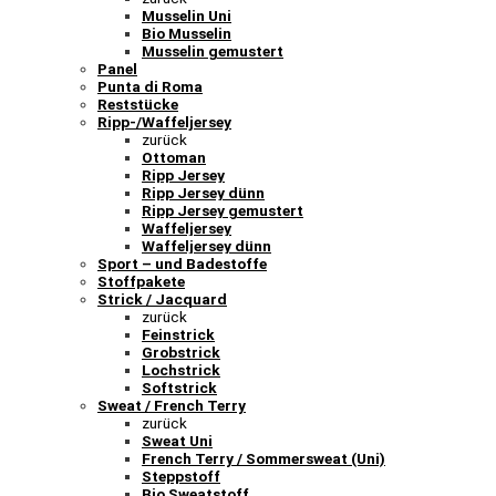
Musselin Uni
Bio Musselin
Musselin gemustert
Panel
Punta di Roma
Reststücke
Ripp-/Waffeljersey
zurück
Ottoman
Ripp Jersey
Ripp Jersey dünn
Ripp Jersey gemustert
Waffeljersey
Waffeljersey dünn
Sport – und Badestoffe
Stoffpakete
Strick / Jacquard
zurück
Feinstrick
Grobstrick
Lochstrick
Softstrick
Sweat / French Terry
zurück
Sweat Uni
French Terry / Sommersweat (Uni)
Steppstoff
Bio Sweatstoff