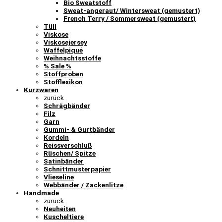
Bio Sweatstoff
Sweat-angeraut/ Wintersweat (gemustert)
French Terry / Sommersweat (gemustert)
Tüll
Viskose
Viskosejersey
Waffelpiqué
Weihnachtsstoffe
% Sale %
Stoffproben
Stofflexikon
Kurzwaren
zurück
Schrägbänder
Filz
Garn
Gummi- & Gurtbänder
Kordeln
Reissverschluß
Rüschen/ Spitze
Satinbänder
Schnittmusterpapier
Vlieseline
Webbänder / Zackenlitze
Handmade
zurück
Neuheiten
Kuscheltiere