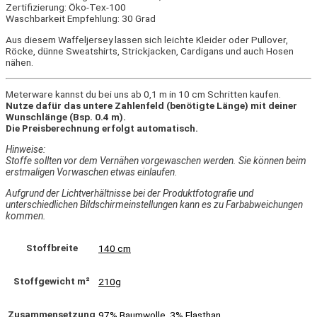
Zertifizierung: Öko-Tex-100
Waschbarkeit Empfehlung: 30 Grad
Aus diesem Waffeljersey lassen sich leichte Kleider oder Pullover,
Röcke, dünne Sweatshirts, Strickjacken, Cardigans und auch Hosen
nähen.
Meterware kannst du bei uns ab 0,1 m in 10 cm Schritten kaufen.
Nutze dafür das untere Zahlenfeld (benötigte Länge) mit deiner
Wunschlänge (Bsp. 0.4 m).
Die Preisberechnung erfolgt automatisch.
Hinweise:
Stoffe sollten vor dem Vernähen vorgewaschen werden. Sie können beim
erstmaligen Vorwaschen etwas einlaufen.
Aufgrund der Lichtverhältnisse bei der Produktfotografie und
unterschiedlichen Bildschirmeinstellungen kann es zu Farbabweichungen
kommen.
Stoffbreite
140 cm
Stoffgewicht m²
210g
Zusammensetzung
97% Baumwolle, 3% Elasthan