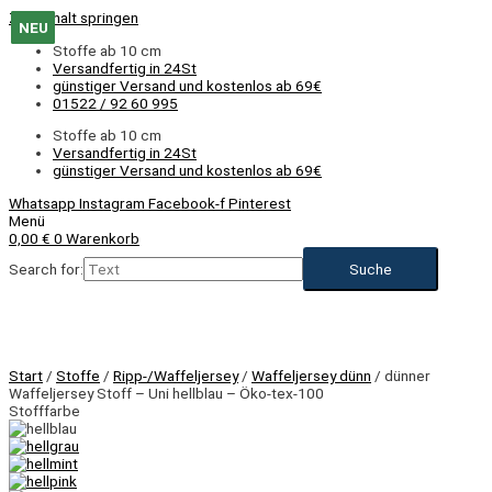
Zum Inhalt springen
NEU
NEU
NEU
NEU
NEU
NEU
NEU
NEU
NEU
NEU
NEU
NEU
Stoffe ab 10 cm
Versandfertig in 24St
günstiger Versand und kostenlos ab 69€
01522 / 92 60 995
Stoffe ab 10 cm
Versandfertig in 24St
günstiger Versand und kostenlos ab 69€
Whatsapp
Instagram
Facebook-f
Pinterest
Menü
0,00
€
0
Warenkorb
Search for:
NEU
Start
/
Stoffe
/
Ripp-/Waffeljersey
/
Waffeljersey dünn
/ dünner
Waffeljersey Stoff – Uni hellblau – Öko-tex-100
Stofffarbe