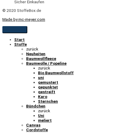
Sicher Einkaufen
© 2020 StoffeBox.de
Made by mc-meyer.com
Start
Stoffe
zurück
Neuheiten
Baumwollfleece
Baumwolle / Popeline
zurück
Bio Baumwollstoff
uni
gemustert
gepunktet
gestreift
Karo
Sternchen
Bündchen
zurück
Uni
meliert
Canvas
Cordstoffe