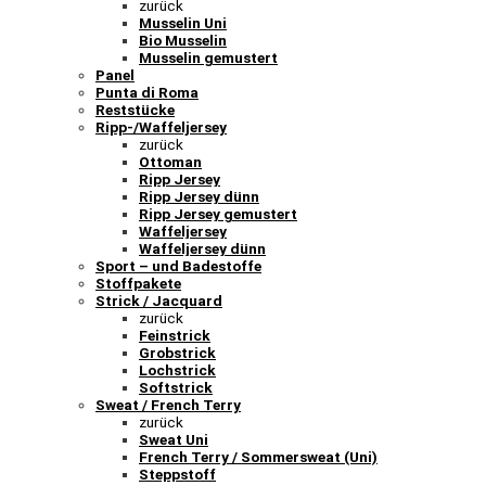
zurück
Musselin Uni
Bio Musselin
Musselin gemustert
Panel
Punta di Roma
Reststücke
Ripp-/Waffeljersey
zurück
Ottoman
Ripp Jersey
Ripp Jersey dünn
Ripp Jersey gemustert
Waffeljersey
Waffeljersey dünn
Sport – und Badestoffe
Stoffpakete
Strick / Jacquard
zurück
Feinstrick
Grobstrick
Lochstrick
Softstrick
Sweat / French Terry
zurück
Sweat Uni
French Terry / Sommersweat (Uni)
Steppstoff