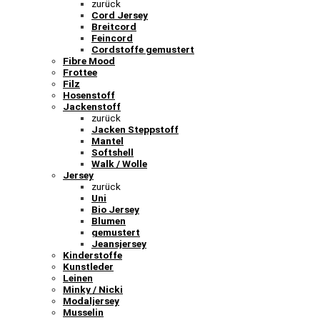
zurück
Cord Jersey
Breitcord
Feincord
Cordstoffe gemustert
Fibre Mood
Frottee
Filz
Hosenstoff
Jackenstoff
zurück
Jacken Steppstoff
Mantel
Softshell
Walk / Wolle
Jersey
zurück
Uni
Bio Jersey
Blumen
gemustert
Jeansjersey
Kinderstoffe
Kunstleder
Leinen
Minky / Nicki
Modaljersey
Musselin