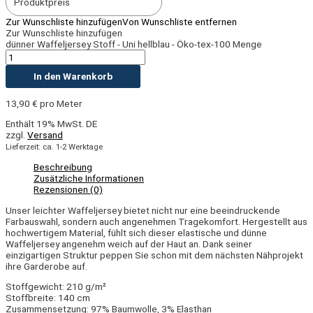
Produktpreis
Zur Wunschliste hinzufügen
Von Wunschliste entfernen
Zur Wunschliste hinzufügen
dünner Waffeljersey Stoff - Uni hellblau - Öko-tex-100 Menge
In den Warenkorb
13,90
€
pro Meter
Enthält 19% MwSt. DE
zzgl.
Versand
Lieferzeit: ca. 1-2 Werktage
Beschreibung
Zusätzliche Informationen
Rezensionen (0)
Unser leichter Waffeljersey bietet nicht nur eine beeindruckende
Farbauswahl, sondern auch angenehmen Tragekomfort. Hergestellt aus
hochwertigem Material, fühlt sich dieser elastische und dünne
Waffeljersey angenehm weich auf der Haut an. Dank seiner
einzigartigen Struktur peppen Sie schon mit dem nächsten Nähprojekt
ihre Garderobe auf.
Stoffgewicht: 210 g/m²
Stoffbreite: 140 cm
Zusammensetzung: 97% Baumwolle, 3% Elasthan