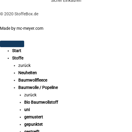
Sicher Einkaufen
© 2020 StoffeBox.de
Made by mc-meyer.com
Start
Stoffe
zurück
Neuheiten
Baumwollfleece
Baumwolle / Popeline
zurück
Bio Baumwollstoff
uni
gemustert
gepunktet
gestreift