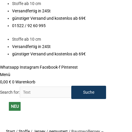
Zum
Stoffe ab 10 cm
Inhalt
Versandfertig in 24St
springen
günstiger Versand und kostenlos ab 69€
01522 / 92 60 995
Stoffe ab 10 cm
Versandfertig in 24St
günstiger Versand und kostenlos ab 69€
Whatsapp
Instagram
Facebook-f
Pinterest
Menü
0,00
€
0
Warenkorb
Search for:
Ursprünglicher
Aktueller
NEU
NEU
NEU
NEU
NEU
NEU
NEU
NEU
NEU
NEU
NEU
Preis
Preis
NEU
war:
ist:
14,90 €
12,90 €.
Start
/
Stoffe
/
Jersey
/
gemustert
/ Baumwolljersey –