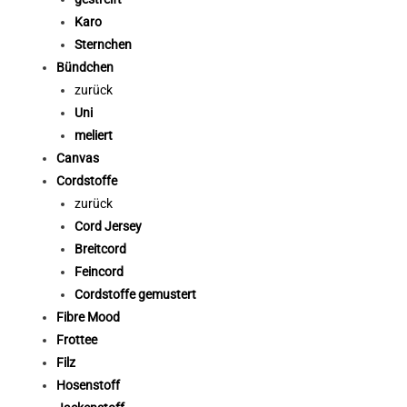
Karo
Sternchen
Bündchen
zurück
Uni
meliert
Canvas
Cordstoffe
zurück
Cord Jersey
Breitcord
Feincord
Cordstoffe gemustert
Fibre Mood
Frottee
Filz
Hosenstoff