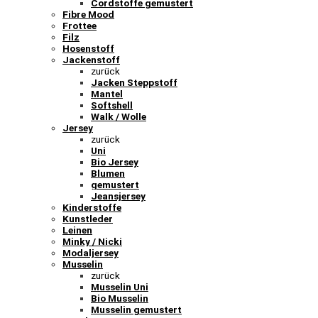
Cordstoffe gemustert
Fibre Mood
Frottee
Filz
Hosenstoff
Jackenstoff
zurück
Jacken Steppstoff
Mantel
Softshell
Walk / Wolle
Jersey
zurück
Uni
Bio Jersey
Blumen
gemustert
Jeansjersey
Kinderstoffe
Kunstleder
Leinen
Minky / Nicki
Modaljersey
Musselin
zurück
Musselin Uni
Bio Musselin
Musselin gemustert