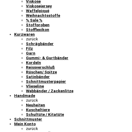
Viskose
Viskosejersey
Waffelpiqué
Weihnachtsstoffe
% Sale %
Stoffproben
Stofflexikon
Kurzwaren
zurück
Schrägbänder
Filz
Garn
Gummi- & Gurtbänder
Kordeln
Reissverschluß
Rüschen/ Spitze
Satinbänder
Schnittmusterpapier
Vlieseline
Webbänder / Zackenlitze
Handmade
zurück
Neuheiten
Kuscheltiere
Schultüte / Kitatüte
Schnittmuster
Mein Konto
zurück