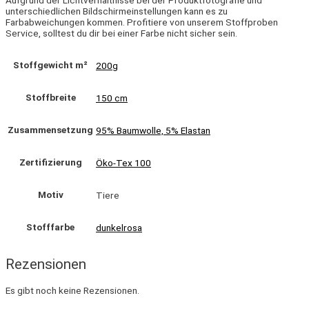
Aufgrund der Lichtverhältnisse bei der Produktfotografie und
unterschiedlichen Bildschirmeinstellungen kann es zu
Farbabweichungen kommen. Profitiere von unserem Stoffproben
Service, solltest du dir bei einer Farbe nicht sicher sein.
Stoffgewicht m²
200g
Stoffbreite
150 cm
Zusammensetzung
95% Baumwolle, 5% Elastan
Zertifizierung
Öko-Tex 100
Motiv
Tiere
Stofffarbe
dunkelrosa
Rezensionen
Es gibt noch keine Rezensionen.