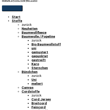
Start
Stoffe
zurück
Neuheiten
Baumwollfleece
Baumwolle / Popeline
zurück
Bio Baumwollstoff
uni
gemustert
gepunktet
gestreift
Karo
Sternchen
Bündchen
zurück
Uni
meliert
Canvas
Cordstoffe
zurück
Cord Jersey
Breitcord
Feincord