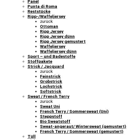
Panel
Punta di Roma
Reststücke
Ripp-/Waffeljersey
zurück
Ottoman
Ripp Jersey
Ripp Jersey dünn
Ripp Jersey gemustert
Waffeljersey
Waffeljersey dünn
Sport – und Badestoffe
Stoffpakete
Strick / Jacquard
zurück
Feinstrick
Grobstrick
Lochstrick
Softstrick
Sweat / French Terry
zurück
Sweat Uni
French Terry / Sommersweat (Uni)
Steppstoff
Bio Sweatstoff
Sweat-angeraut/ Wintersweat (gemustert)
French Terry / Sommersweat (gemustert)
Tüll