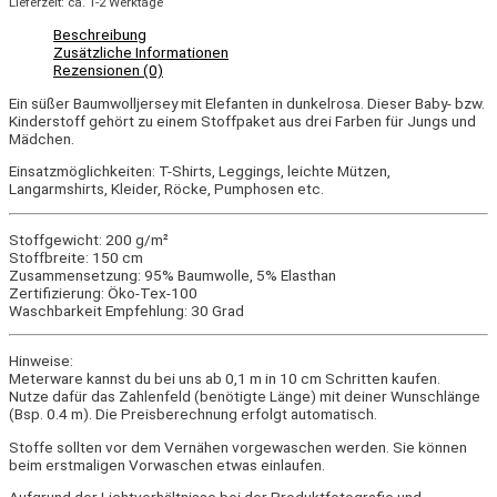
Lieferzeit: ca. 1-2 Werktage
Beschreibung
Zusätzliche Informationen
Rezensionen (0)
Ein süßer Baumwolljersey mit Elefanten in dunkelrosa. Dieser Baby- bzw.
Kinderstoff gehört zu einem Stoffpaket aus drei Farben für Jungs und
Mädchen.
Einsatzmöglichkeiten: T-Shirts, Leggings, leichte Mützen,
Langarmshirts, Kleider, Röcke, Pumphosen etc.
Stoffgewicht: 200 g/m²
Stoffbreite: 150 cm
Zusammensetzung: 95% Baumwolle, 5% Elasthan
Zertifizierung: Öko-Tex-100
Waschbarkeit Empfehlung: 30 Grad
Hinweise:
Meterware kannst du bei uns ab 0,1 m in 10 cm Schritten kaufen.
Nutze dafür das Zahlenfeld (benötigte Länge) mit deiner Wunschlänge
(Bsp. 0.4 m). Die Preisberechnung erfolgt automatisch.
Stoffe sollten vor dem Vernähen vorgewaschen werden. Sie können
beim erstmaligen Vorwaschen etwas einlaufen.