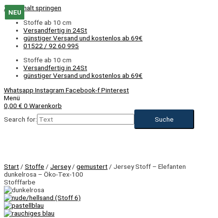
Zum Inhalt springen
NEU
NEU
NEU
NEU
NEU
NEU
NEU
NEU
NEU
NEU
NEU
Stoffe ab 10 cm
Versandfertig in 24St
günstiger Versand und kostenlos ab 69€
01522 / 92 60 995
Stoffe ab 10 cm
Versandfertig in 24St
günstiger Versand und kostenlos ab 69€
Whatsapp
Instagram
Facebook-f
Pinterest
Menü
0,00
€
0
Warenkorb
Search for:
NEU
Start
/
Stoffe
/
Jersey
/
gemustert
/ Jersey Stoff – Elefanten
dunkelrosa – Öko-Tex-100
Stofffarbe