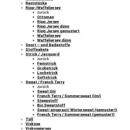
Reststücke
Ripp-/Waffeljersey
zurück
Ottoman
Ripp Jersey
Ripp Jersey dünn
Ripp Jersey gemustert
Waffeljersey
Waffeljersey dünn
Sport – und Badestoffe
Stoffpakete
Strick / Jacquard
zurück
Feinstrick
Grobstrick
Lochstrick
Softstrick
Sweat / French Terry
zurück
Sweat Uni
French Terry / Sommersweat (Uni)
Steppstoff
Bio Sweatstoff
Sweat-angeraut/ Wintersweat (gemustert)
French Terry / Sommersweat (gemustert)
Tüll
Viskose
Viskosejersey