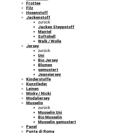
Frottee
Filz
Hosenstoff
Jackenstoff
zurück
Jacken Steppstoff
Mantel
Softshell
Walk / Wolle
Jersey
zurück
Uni
Bio Jersey
Blumen
gemustert
Jeansjersey
Kinderstoffe
Kunstleder
Leinen
Minky / Nicki
Modaljersey
Musselin
zurück
Musselin Uni
Bio Musselin
Musselin gemustert
Panel
Punta di Roma