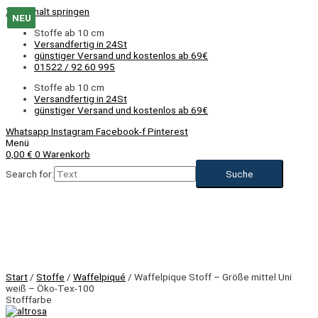
Zum Inhalt springen
NEU
NEU
NEU
NEU
NEU
NEU
NEU
NEU
Stoffe ab 10 cm
Versandfertig in 24St
günstiger Versand und kostenlos ab 69€
01522 / 92 60 995
Stoffe ab 10 cm
Versandfertig in 24St
günstiger Versand und kostenlos ab 69€
Whatsapp
Instagram
Facebook-f
Pinterest
Menü
0,00
€
0
Warenkorb
Search for:
NEU
Start
/
Stoffe
/
Waffelpiqué
/ Waffelpique Stoff – Größe mittel Uni
weiß – Öko-Tex-100
Stofffarbe