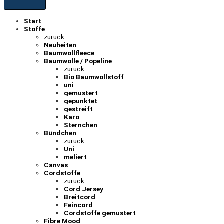
Start
Stoffe
zurück
Neuheiten
Baumwollfleece
Baumwolle / Popeline
zurück
Bio Baumwollstoff
uni
gemustert
gepunktet
gestreift
Karo
Sternchen
Bündchen
zurück
Uni
meliert
Canvas
Cordstoffe
zurück
Cord Jersey
Breitcord
Feincord
Cordstoffe gemustert
Fibre Mood