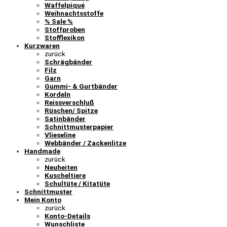
Waffelpiqué
Weihnachtsstoffe
% Sale %
Stoffproben
Stofflexikon
Kurzwaren
zurück
Schrägbänder
Filz
Garn
Gummi- & Gurtbänder
Kordeln
Reissverschluß
Rüschen/ Spitze
Satinbänder
Schnittmusterpapier
Vlieseline
Webbänder / Zackenlitze
Handmade
zurück
Neuheiten
Kuscheltiere
Schultüte / Kitatüte
Schnittmuster
Mein Konto
zurück
Konto-Details
Wunschliste