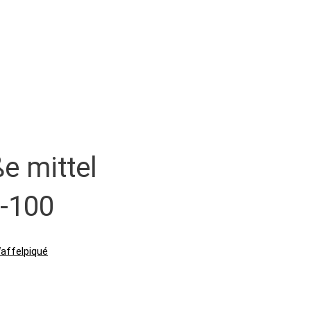
e mittel
x-100
affelpiqué