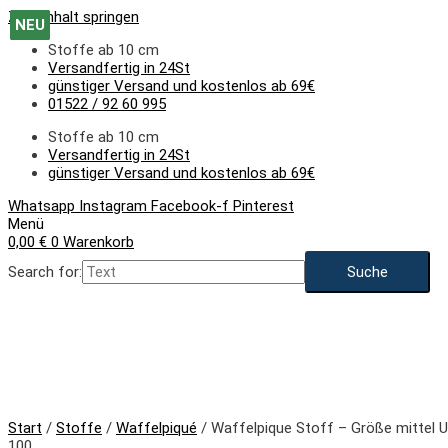
Zum Inhalt springen
NEU
NEU
NEU
NEU
NEU
NEU
NEU
NEU
Stoffe ab 10 cm
Versandfertig in 24St
günstiger Versand und kostenlos ab 69€
01522 / 92 60 995
Stoffe ab 10 cm
Versandfertig in 24St
günstiger Versand und kostenlos ab 69€
Whatsapp
Instagram
Facebook-f
Pinterest
Menü
0,00
€
0
Warenkorb
Search for:
NEU
Start
/
Stoffe
/
Waffelpiqué
/ Waffelpique Stoff – Größe mittel U
100